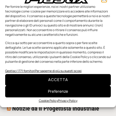
Per fornire le migliori esperienze, noi e i nostri partner utilizziamo
tecnologie come i cookie per memorizzare e/o accedere alle informazioni
del dispositivo. Il consenso a queste tecnologie permetterà a noi e ai nostri
partner di elaborare dati personali come il comportamento durante la
navigazione o gli ID univoci su questo sito e di mostrare annunci (non)
personalizzati. Non acconsentire o ritirare il consenso può influire
negativamente su alcune caratteristiche e funzioni.
n.5 - Giugno 2026
n.4 - Maggio 2026
n.3 - Aprile 2026
Edicola Web
Clicca qui sotto per acconsentire a quanto sopra o per fare scelte
dettagliate. Le tue scelte saranno applicate solamente a questo sito. È
possibile modificare le impostazioni in qualsiasi momento, compreso il
ritiro del consenso, utilizzando i pulsanti della Cookie Policy o cliccando sul
Notizie da Meccanicanews
pulsante di gestione del consenso nella parte inferiore dello schermo.
I nanonastri di grafene come potenziali sensori per i
Gestisci 1771 fornitori
Per saperne di più su questi scopi
reattori a fusione
ACCETTA
Una nuova mano robotica passa da una pinza all’altra
con un singolo motore
Preferenze
O-Ring, tecnica e applicazioni
Cookie Policy
Privacy Policy
Notizie da Il Progettista Industriale