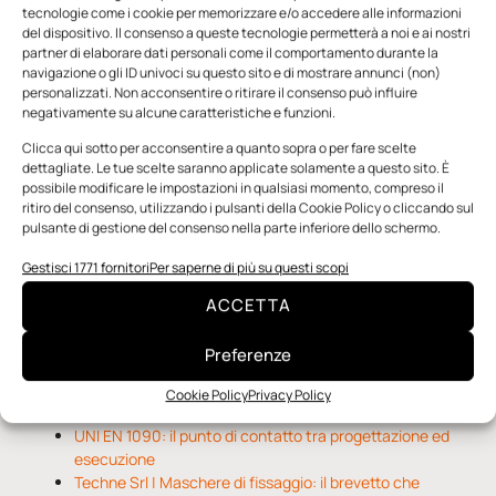
tecnologie come i cookie per memorizzare e/o accedere alle informazioni
del dispositivo. Il consenso a queste tecnologie permetterà a noi e ai nostri
partner di elaborare dati personali come il comportamento durante la
navigazione o gli ID univoci su questo sito e di mostrare annunci (non)
personalizzati. Non acconsentire o ritirare il consenso può influire
negativamente su alcune caratteristiche e funzioni.
n.5 - Giugno 2026
n.4 - Maggio 2026
n.3 - Aprile 2026
Clicca qui sotto per acconsentire a quanto sopra o per fare scelte
Edicola Web
dettagliate. Le tue scelte saranno applicate solamente a questo sito. È
possibile modificare le impostazioni in qualsiasi momento, compreso il
ritiro del consenso, utilizzando i pulsanti della Cookie Policy o cliccando sul
pulsante di gestione del consenso nella parte inferiore dello schermo.
Notizie da Meccanicanews
Gestisci 1771 fornitori
Per saperne di più su questi scopi
O-Ring, tecnica e applicazioni
Applicazioni della fluidodinamica computazionale (CFD)
ACCETTA
Rivestimenti nanocompositi per ingranaggi
Preferenze
Notizie da Il Progettista Industriale
Cookie Policy
Privacy Policy
UNI EN 1090: il punto di contatto tra progettazione ed
esecuzione
Techne Srl | Maschere di fissaggio: il brevetto che