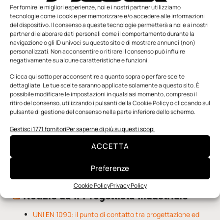
Per fornire le migliori esperienze, noi e i nostri partner utilizziamo
tecnologie come i cookie per memorizzare e/o accedere alle informazioni
del dispositivo. Il consenso a queste tecnologie permetterà a noi e ai nostri
partner di elaborare dati personali come il comportamento durante la
navigazione o gli ID univoci su questo sito e di mostrare annunci (non)
personalizzati. Non acconsentire o ritirare il consenso può influire
negativamente su alcune caratteristiche e funzioni.
n.5 - Giugno 2026
n.4 - Maggio 2026
n.3 - Aprile 2026
Clicca qui sotto per acconsentire a quanto sopra o per fare scelte
Edicola Web
dettagliate. Le tue scelte saranno applicate solamente a questo sito. È
possibile modificare le impostazioni in qualsiasi momento, compreso il
ritiro del consenso, utilizzando i pulsanti della Cookie Policy o cliccando sul
pulsante di gestione del consenso nella parte inferiore dello schermo.
Notizie da Meccanicanews
Gestisci 1771 fornitori
Per saperne di più su questi scopi
Una nuova mano robotica passa da una pinza all’altra
con un singolo motore
ACCETTA
O-Ring, tecnica e applicazioni
Applicazioni della fluidodinamica computazionale (CFD)
Preferenze
Cookie Policy
Privacy Policy
Notizie da Il Progettista Industriale
UNI EN 1090: il punto di contatto tra progettazione ed