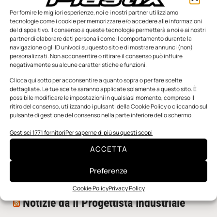
Per fornire le migliori esperienze, noi e i nostri partner utilizziamo
tecnologie come i cookie per memorizzare e/o accedere alle informazioni
del dispositivo. Il consenso a queste tecnologie permetterà a noi e ai nostri
partner di elaborare dati personali come il comportamento durante la
navigazione o gli ID univoci su questo sito e di mostrare annunci (non)
personalizzati. Non acconsentire o ritirare il consenso può influire
negativamente su alcune caratteristiche e funzioni.
n.5 - Giugno 2026
n.4 - Maggio 2026
n.3 - Aprile 2026
Clicca qui sotto per acconsentire a quanto sopra o per fare scelte
Edicola Web
dettagliate. Le tue scelte saranno applicate solamente a questo sito. È
possibile modificare le impostazioni in qualsiasi momento, compreso il
ritiro del consenso, utilizzando i pulsanti della Cookie Policy o cliccando sul
pulsante di gestione del consenso nella parte inferiore dello schermo.
Notizie da Meccanicanews
Gestisci 1771 fornitori
Per saperne di più su questi scopi
Una nuova mano robotica passa da una pinza all’altra
ACCETTA
con un singolo motore
O-Ring, tecnica e applicazioni
Preferenze
Applicazioni della fluidodinamica computazionale (CFD)
Cookie Policy
Privacy Policy
Notizie da Il Progettista Industriale