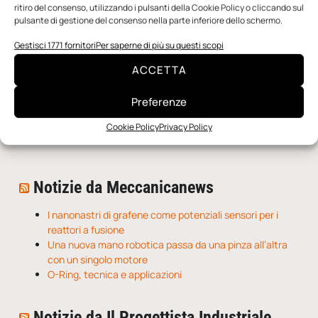
ritiro del consenso, utilizzando i pulsanti della Cookie Policy o cliccando sul
pulsante di gestione del consenso nella parte inferiore dello schermo.
Gestisci 1771 fornitori
Per saperne di più su questi scopi
ACCETTA
Preferenze
n.5 - Giugno 2026
n.4 - Maggio 2026
n.3 - Aprile 2026
Cookie Policy
Privacy Policy
Edicola Web
Notizie da Meccanicanews
I nanonastri di grafene come potenziali sensori per i
reattori a fusione
Una nuova mano robotica passa da una pinza all’altra
con un singolo motore
O-Ring, tecnica e applicazioni
Notizie da Il Progettista Industriale