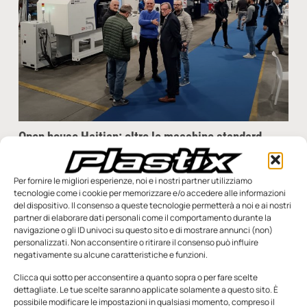
Open house Haitian: oltre le macchine standard
di Riccardo Ampollini Il 13 e il 14 novembre 2025, Haitian MM
Italy ha aperto le porte del proprio stabilimento di Brescia per
Per fornire le migliori esperienze, noi e i nostri partner utilizziamo
la seconda
tecnologie come i cookie per memorizzare e/o accedere alle informazioni
del dispositivo. Il consenso a queste tecnologie permetterà a noi e ai nostri
Redazione
28 Novembre 2025
partner di elaborare dati personali come il comportamento durante la
navigazione o gli ID univoci su questo sito e di mostrare annunci (non)
personalizzati. Non acconsentire o ritirare il consenso può influire
negativamente su alcune caratteristiche e funzioni.
Clicca qui sotto per acconsentire a quanto sopra o per fare scelte
SFOGLIA LA RIVISTA
dettagliate. Le tue scelte saranno applicate solamente a questo sito. È
possibile modificare le impostazioni in qualsiasi momento, compreso il