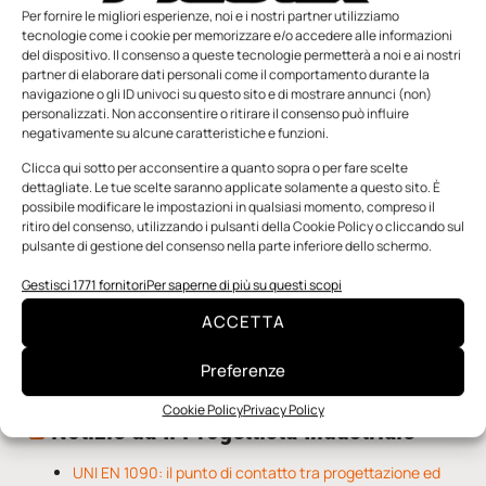
Per fornire le migliori esperienze, noi e i nostri partner utilizziamo
tecnologie come i cookie per memorizzare e/o accedere alle informazioni
del dispositivo. Il consenso a queste tecnologie permetterà a noi e ai nostri
partner di elaborare dati personali come il comportamento durante la
navigazione o gli ID univoci su questo sito e di mostrare annunci (non)
personalizzati. Non acconsentire o ritirare il consenso può influire
negativamente su alcune caratteristiche e funzioni.
n.5 - Giugno 2026
n.4 - Maggio 2026
n.3 - Aprile 2026
Edicola Web
Clicca qui sotto per acconsentire a quanto sopra o per fare scelte
dettagliate. Le tue scelte saranno applicate solamente a questo sito. È
possibile modificare le impostazioni in qualsiasi momento, compreso il
Notizie da Meccanicanews
ritiro del consenso, utilizzando i pulsanti della Cookie Policy o cliccando sul
pulsante di gestione del consenso nella parte inferiore dello schermo.
I nanonastri di grafene come potenziali sensori per i
Gestisci 1771 fornitori
Per saperne di più su questi scopi
reattori a fusione
Una nuova mano robotica passa da una pinza all’altra
ACCETTA
con un singolo motore
O-Ring, tecnica e applicazioni
Preferenze
Cookie Policy
Privacy Policy
Notizie da Il Progettista Industriale
UNI EN 1090: il punto di contatto tra progettazione ed