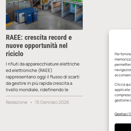
RAEE: crescita record e
nuove opportunità nel
riciclo
Per fornir
memorizzar
I rifiuti da apparecchiature elettriche
permetterà
ed elettroniche (RAEE)
navigazion
acconsenti
rappresentano oggi il flusso di scarti
da gestire in più rapida crescita a
Clicca qui
livello mondiale, ridefinendo le
applicate 
compreso i
gestione d
Redazione
15 Gennaio 2026
Gestisci 17