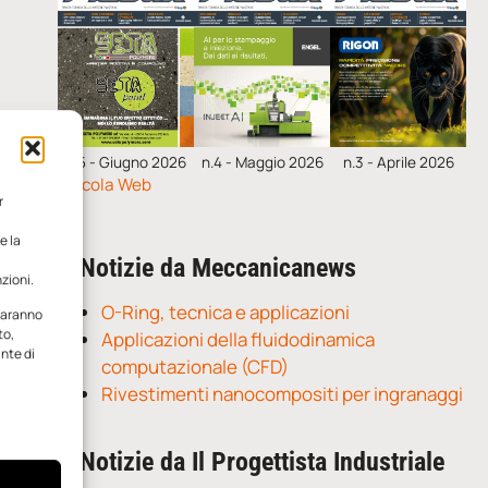
n.5 - Giugno 2026
n.4 - Maggio 2026
n.3 - Aprile 2026
Edicola Web
r
e la
Notizie da Meccanicanews
zioni.
O-Ring, tecnica e applicazioni
 saranno
to,
Applicazioni della fluidodinamica
ante di
computazionale (CFD)
Rivestimenti nanocompositi per ingranaggi
Notizie da Il Progettista Industriale