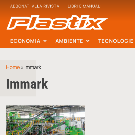
ABBONATI ALLA RIVISTA
LIBRI E MANUALI
ECONOMIA
AMBIENTE
TECNOLOGIE
Home
»
Immark
Immark