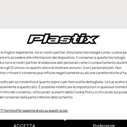
e le migliori esperienze, noi e i nostri partner utilizziamo tecnologie come i cookie pe
e e/o accedere alle informazioni del dispositivo. Il consenso a queste tecnologie
 a noi e ai nostri partner di elaborare dati personali come il comportamento durant
e o gli ID univoci su questo sito e di mostrare annunci (non) personalizzati. Non
re o ritirare il consenso può influire negativamente su alcune caratteristiche e fun
 sotto per acconsentire a quanto sopra o per fare scelte dettagliate. Le tue scelte
solamente a questo sito. È possibile modificare le impostazioni in qualsiasi momen
l ritiro del consenso, utilizzando i pulsanti della Cookie Policy o cliccando sul puls
el consenso nella parte inferiore dello schermo.
71 fornitori
Per saperne di più su questi scopi
ACCETTA
Preferenze