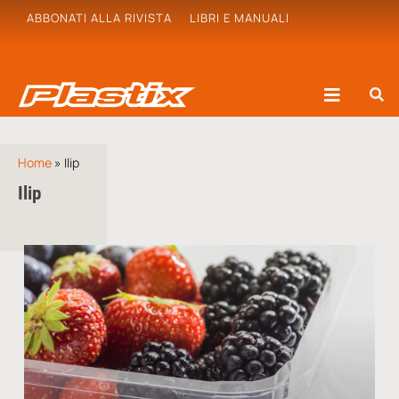
ABBONATI ALLA RIVISTA
LIBRI E MANUALI
Home
»
Ilip
Ilip