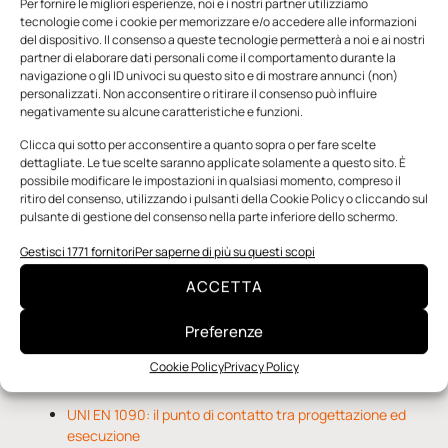
Per fornire le migliori esperienze, noi e i nostri partner utilizziamo
tecnologie come i cookie per memorizzare e/o accedere alle informazioni
del dispositivo. Il consenso a queste tecnologie permetterà a noi e ai nostri
partner di elaborare dati personali come il comportamento durante la
navigazione o gli ID univoci su questo sito e di mostrare annunci (non)
personalizzati. Non acconsentire o ritirare il consenso può influire
negativamente su alcune caratteristiche e funzioni.
n.5 - Giugno 2026
n.4 - Maggio 2026
n.3 - Aprile 2026
Edicola Web
Clicca qui sotto per acconsentire a quanto sopra o per fare scelte
dettagliate. Le tue scelte saranno applicate solamente a questo sito. È
possibile modificare le impostazioni in qualsiasi momento, compreso il
ritiro del consenso, utilizzando i pulsanti della Cookie Policy o cliccando sul
Notizie da Meccanicanews
pulsante di gestione del consenso nella parte inferiore dello schermo.
Una nuova mano robotica passa da una pinza all’altra
Gestisci 1771 fornitori
Per saperne di più su questi scopi
con un singolo motore
ACCETTA
O-Ring, tecnica e applicazioni
Applicazioni della fluidodinamica computazionale (CFD)
Preferenze
Cookie Policy
Privacy Policy
Notizie da Il Progettista Industriale
UNI EN 1090: il punto di contatto tra progettazione ed
esecuzione