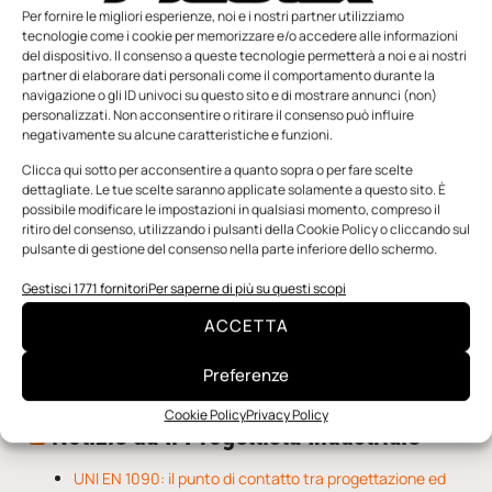
Per fornire le migliori esperienze, noi e i nostri partner utilizziamo
tecnologie come i cookie per memorizzare e/o accedere alle informazioni
del dispositivo. Il consenso a queste tecnologie permetterà a noi e ai nostri
partner di elaborare dati personali come il comportamento durante la
navigazione o gli ID univoci su questo sito e di mostrare annunci (non)
personalizzati. Non acconsentire o ritirare il consenso può influire
negativamente su alcune caratteristiche e funzioni.
n.5 - Giugno 2026
n.4 - Maggio 2026
n.3 - Aprile 2026
Edicola Web
Clicca qui sotto per acconsentire a quanto sopra o per fare scelte
dettagliate. Le tue scelte saranno applicate solamente a questo sito. È
possibile modificare le impostazioni in qualsiasi momento, compreso il
Notizie da Meccanicanews
ritiro del consenso, utilizzando i pulsanti della Cookie Policy o cliccando sul
pulsante di gestione del consenso nella parte inferiore dello schermo.
I nanonastri di grafene come potenziali sensori per i
Gestisci 1771 fornitori
Per saperne di più su questi scopi
reattori a fusione
Una nuova mano robotica passa da una pinza all’altra
ACCETTA
con un singolo motore
O-Ring, tecnica e applicazioni
Preferenze
Cookie Policy
Privacy Policy
Notizie da Il Progettista Industriale
UNI EN 1090: il punto di contatto tra progettazione ed