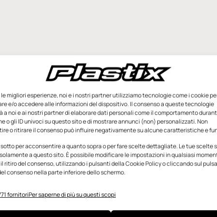
e le migliori esperienze, noi e i nostri partner utilizziamo tecnologie come i cookie pe
e e/o accedere alle informazioni del dispositivo. Il consenso a queste tecnologie
 a noi e ai nostri partner di elaborare dati personali come il comportamento durant
e o gli ID univoci su questo sito e di mostrare annunci (non) personalizzati. Non
re o ritirare il consenso può influire negativamente su alcune caratteristiche e fun
 sotto per acconsentire a quanto sopra o per fare scelte dettagliate. Le tue scelte
solamente a questo sito. È possibile modificare le impostazioni in qualsiasi momen
l ritiro del consenso, utilizzando i pulsanti della Cookie Policy o cliccando sul puls
el consenso nella parte inferiore dello schermo.
71 fornitori
Per saperne di più su questi scopi