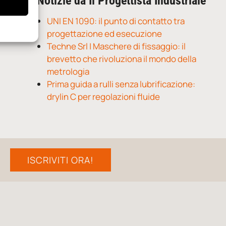
Notizie da Il Progettista Industriale
UNI EN 1090: il punto di contatto tra
progettazione ed esecuzione
Techne Srl | Maschere di fissaggio: il
brevetto che rivoluziona il mondo della
metrologia
Prima guida a rulli senza lubrificazione:
drylin C per regolazioni fluide
ISCRIVITI ORA!