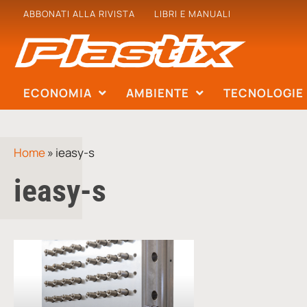
ABBONATI ALLA RIVISTA
LIBRI E MANUALI
ECONOMIA
AMBIENTE
TECNOLOGIE
Home
»
ieasy-s
ieasy-s