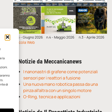
n.5 - Giugno 2026
n.4 - Maggio 2026
n.3 - Aprile 2026
Edicola Web
r
e la
Notizie da Meccanicanews
zioni.
I nanonastri di grafene come potenziali
 saranno
sensori per i reattori a fusione
to,
Una nuova mano robotica passa da una
ante di
pinza all’altra con un singolo motore
O-Ring, tecnica e applicazioni