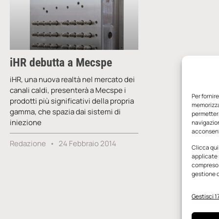
iHR debutta a Mecspe
iHR, una nuova realtà nel mercato dei
canali caldi, presenterà a Mecspe i
Per fornir
prodotti più significativi della propria
memorizzar
gamma, che spazia dai sistemi di
permetterà
iniezione
navigazion
acconsenti
Redazione
24 Febbraio 2014
Clicca qui
applicate 
compreso i
gestione d
Gestisci 17