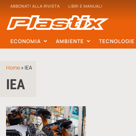
ABBONATI ALLA RIVISTA
LIBRI E MANUALI
ECONOMIA
AMBIENTE
TECNOLOGIE
Home
»
IEA
IEA