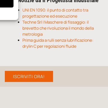
Notizie da Il Progettista Industriale
UNI EN 1090: il punto di contatto tra
progettazione ed esecuzione
Techne Srl | Maschere di fissaggio: il
brevetto che rivoluziona il mondo della
metrologia
Prima guida a rulli senza lubrificazione:
drylin C per regolazioni fluide
ISCRIVITI ORA!