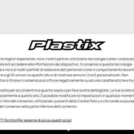
e le migliori esperienze, noi e i nostri partner utilizziamo tecnologie come i cookie pe
e e/o accedere alle informazioni del dispositivo. Il consenso a queste tecnologie
 a noi e ai nostri partner di elaborare dati personali come il comportamento durant
e o gli ID univoci su questo sito e di mostrare annunci (non) personalizzati. Non
re o ritirare il consenso può influire negativamente su alcune caratteristiche e fun
 sotto per acconsentire a quanto sopra o per fare scelte dettagliate. Le tue scelte
solamente a questo sito. È possibile modificare le impostazioni in qualsiasi momen
l ritiro del consenso, utilizzando i pulsanti della Cookie Policy o cliccando sul puls
el consenso nella parte inferiore dello schermo.
71 fornitori
Per saperne di più su questi scopi