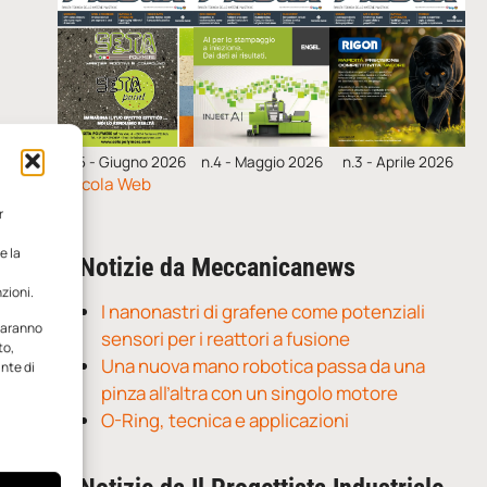
n.5 - Giugno 2026
n.4 - Maggio 2026
n.3 - Aprile 2026
Edicola Web
r
e la
Notizie da Meccanicanews
zioni.
I nanonastri di grafene come potenziali
 saranno
sensori per i reattori a fusione
to,
Una nuova mano robotica passa da una
ante di
pinza all’altra con un singolo motore
O-Ring, tecnica e applicazioni