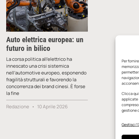
Auto elettrica europea: un
futuro in bilico
La corsa politica all’elettrico ha
Per fornir
innescato una crisi sistemica
memorizzar
nell’automotive europeo, esponendo
permetterà
navigazion
fragilità strutturali e favorendo la
acconsenti
concorrenza dei brand cinesi. È forse
la fine
Clicca qui
applicate 
compreso i
Redazione
10 Aprile 2026
gestione d
Gestisci 17