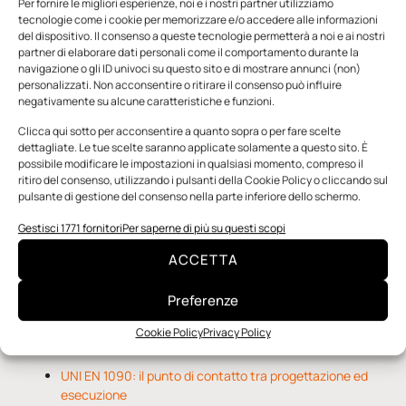
Per fornire le migliori esperienze, noi e i nostri partner utilizziamo
tecnologie come i cookie per memorizzare e/o accedere alle informazioni
del dispositivo. Il consenso a queste tecnologie permetterà a noi e ai nostri
partner di elaborare dati personali come il comportamento durante la
navigazione o gli ID univoci su questo sito e di mostrare annunci (non)
personalizzati. Non acconsentire o ritirare il consenso può influire
negativamente su alcune caratteristiche e funzioni.
n.5 - Giugno 2026
n.4 - Maggio 2026
n.3 - Aprile 2026
Edicola Web
Clicca qui sotto per acconsentire a quanto sopra o per fare scelte
dettagliate. Le tue scelte saranno applicate solamente a questo sito. È
possibile modificare le impostazioni in qualsiasi momento, compreso il
ritiro del consenso, utilizzando i pulsanti della Cookie Policy o cliccando sul
Notizie da Meccanicanews
pulsante di gestione del consenso nella parte inferiore dello schermo.
Una nuova mano robotica passa da una pinza all’altra
Gestisci 1771 fornitori
Per saperne di più su questi scopi
con un singolo motore
ACCETTA
O-Ring, tecnica e applicazioni
Applicazioni della fluidodinamica computazionale (CFD)
Preferenze
Cookie Policy
Privacy Policy
Notizie da Il Progettista Industriale
UNI EN 1090: il punto di contatto tra progettazione ed
esecuzione