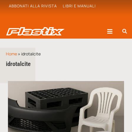
ABBONATI ALLA RIVISTA
LIBRI E MANUALI
Home
»
idrotalcite
idrotalcite