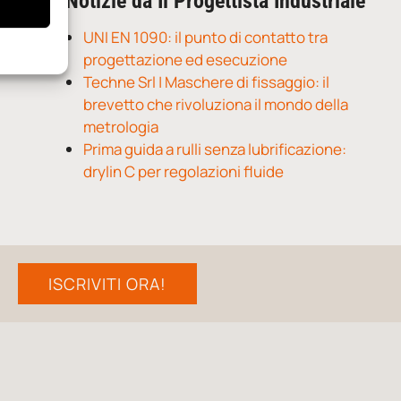
Notizie da Il Progettista Industriale
UNI EN 1090: il punto di contatto tra
progettazione ed esecuzione
Techne Srl | Maschere di fissaggio: il
brevetto che rivoluziona il mondo della
metrologia
Prima guida a rulli senza lubrificazione:
drylin C per regolazioni fluide
ISCRIVITI ORA!