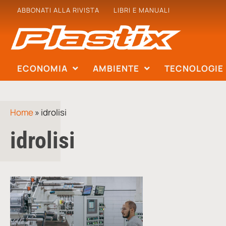
ABBONATI ALLA RIVISTA
LIBRI E MANUALI
ECONOMIA
AMBIENTE
TECNOLOGIE
Home
»
idrolisi
idrolisi