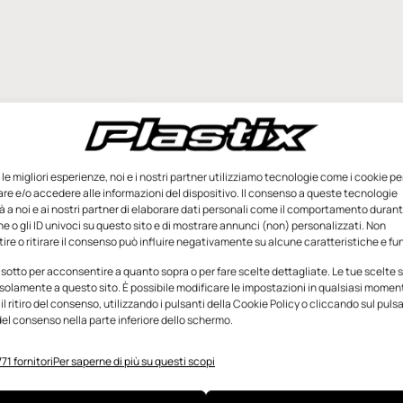
e le migliori esperienze, noi e i nostri partner utilizziamo tecnologie come i cookie pe
e e/o accedere alle informazioni del dispositivo. Il consenso a queste tecnologie
 a noi e ai nostri partner di elaborare dati personali come il comportamento durant
e o gli ID univoci su questo sito e di mostrare annunci (non) personalizzati. Non
re o ritirare il consenso può influire negativamente su alcune caratteristiche e fun
 sotto per acconsentire a quanto sopra o per fare scelte dettagliate. Le tue scelte
solamente a questo sito. È possibile modificare le impostazioni in qualsiasi momen
l ritiro del consenso, utilizzando i pulsanti della Cookie Policy o cliccando sul puls
el consenso nella parte inferiore dello schermo.
71 fornitori
Per saperne di più su questi scopi