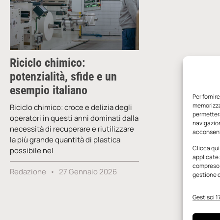
Riciclo chimico:
potenzialità, sfide e un
esempio italiano
Per fornir
memorizzar
Riciclo chimico: croce e delizia degli
permetterà
operatori in questi anni dominati dalla
navigazion
necessità di recuperare e riutilizzare
acconsenti
la più grande quantità di plastica
Clicca qui
possibile nel
applicate 
compreso i
Redazione
27 Gennaio 2026
gestione d
Gestisci 17