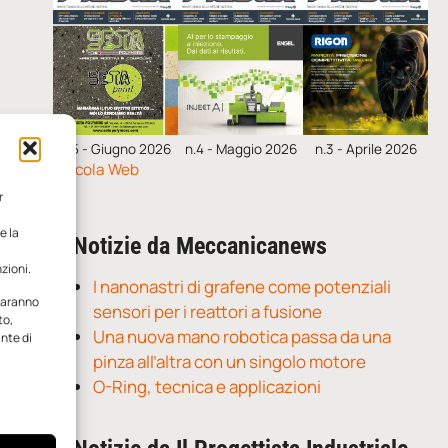
n.5 - Giugno 2026
n.4 - Maggio 2026
n.3 - Aprile 2026
Edicola Web
r
e la
Notizie da Meccanicanews
zioni.
I nanonastri di grafene come potenziali
 saranno
sensori per i reattori a fusione
to,
Una nuova mano robotica passa da una
ante di
pinza all’altra con un singolo motore
O-Ring, tecnica e applicazioni