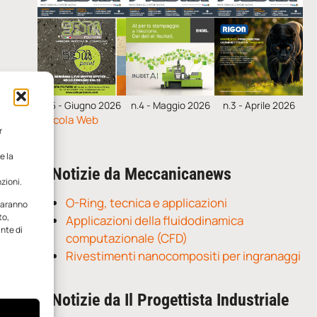
n.5 - Giugno 2026
n.4 - Maggio 2026
n.3 - Aprile 2026
Edicola Web
r
e la
Notizie da Meccanicanews
zioni.
O-Ring, tecnica e applicazioni
 saranno
to,
Applicazioni della fluidodinamica
ante di
computazionale (CFD)
Rivestimenti nanocompositi per ingranaggi
Notizie da Il Progettista Industriale