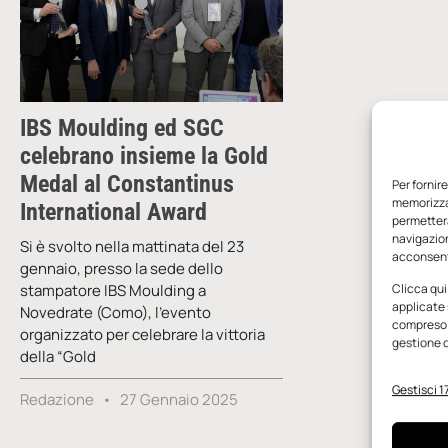
IBS Moulding ed SGC
celebrano insieme la Gold
Medal al Constantinus
Per fornir
memorizzar
International Award
permetterà
navigazion
Si è svolto nella mattinata del 23
acconsenti
gennaio, presso la sede dello
stampatore IBS Moulding a
Clicca qui
applicate 
Novedrate (Como), l’evento
compreso i
organizzato per celebrare la vittoria
gestione d
della “Gold
Gestisci 17
Redazione
27 Gennaio 2025