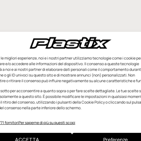
e le migliori esperienze, noi e i nostri partner utilizziamo tecnologie come i cookie pe
e e/o accedere alle informazioni del dispositivo. Il consenso a queste tecnologie
 a noi e ai nostri partner di elaborare dati personali come il comportamento durant
e o gli ID univoci su questo sito e di mostrare annunci (non) personalizzati. Non
re o ritirare il consenso può influire negativamente su alcune caratteristiche e fun
 sotto per acconsentire a quanto sopra o per fare scelte dettagliate. Le tue scelte
solamente a questo sito. È possibile modificare le impostazioni in qualsiasi momen
l ritiro del consenso, utilizzando i pulsanti della Cookie Policy o cliccando sul puls
el consenso nella parte inferiore dello schermo.
71 fornitori
Per saperne di più su questi scopi
ACCETTA
Preferenze