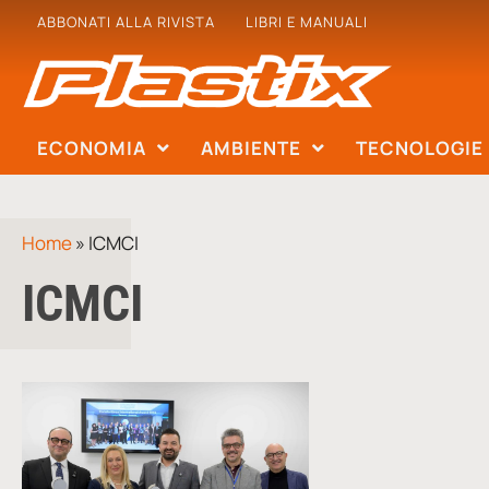
ABBONATI ALLA RIVISTA
LIBRI E MANUALI
ECONOMIA
AMBIENTE
TECNOLOGIE
Home
»
ICMCI
ICMCI