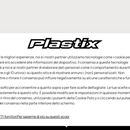
e le migliori esperienze, noi e i nostri partner utilizziamo tecnologie come i cookie pe
e e/o accedere alle informazioni del dispositivo. Il consenso a queste tecnologie
 a noi e ai nostri partner di elaborare dati personali come il comportamento durant
e o gli ID univoci su questo sito e di mostrare annunci (non) personalizzati. Non
re o ritirare il consenso può influire negativamente su alcune caratteristiche e fun
 sotto per acconsentire a quanto sopra o per fare scelte dettagliate. Le tue scelte
solamente a questo sito. È possibile modificare le impostazioni in qualsiasi momen
l ritiro del consenso, utilizzando i pulsanti della Cookie Policy o cliccando sul puls
el consenso nella parte inferiore dello schermo.
71 fornitori
Per saperne di più su questi scopi