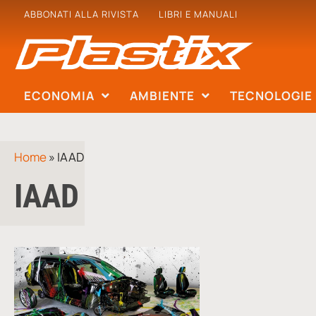
ABBONATI ALLA RIVISTA
LIBRI E MANUALI
ECONOMIA
AMBIENTE
TECNOLOGIE
Home
»
IAAD
IAAD