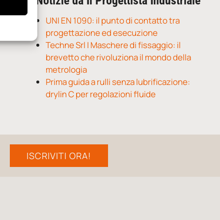
Notizie da Il Progettista Industriale
UNI EN 1090: il punto di contatto tra
progettazione ed esecuzione
Techne Srl | Maschere di fissaggio: il
brevetto che rivoluziona il mondo della
metrologia
Prima guida a rulli senza lubrificazione:
drylin C per regolazioni fluide
ISCRIVITI ORA!