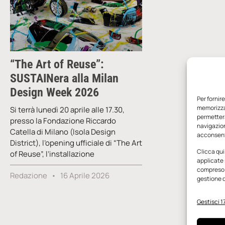
“The Art of Reuse”:
SUSTAINera alla Milan
Design Week 2026
Per fornir
memorizzar
Si terrà lunedì 20 aprile alle 17.30,
permetterà
presso la Fondazione Riccardo
navigazion
Catella di Milano (Isola Design
acconsenti
District), l’opening ufficiale di “The Art
Clicca qui
of Reuse”, l’installazione
applicate 
compreso i
Redazione
16 Aprile 2026
gestione d
Gestisci 17