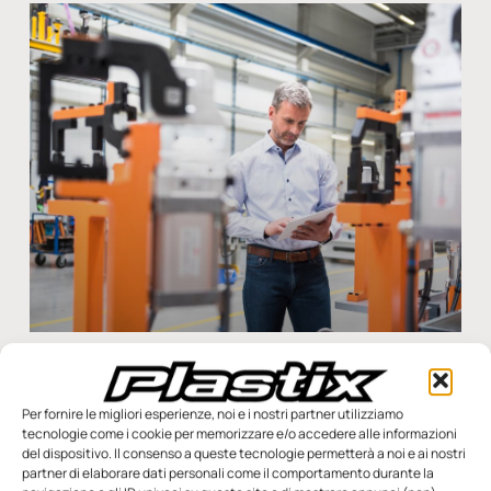
Il 67% delle aziende industriali usa già l’IA per la
fabbricazione di prodotti
L’intelligenza artificiale è diventata un potente strumento di
Per fornire le migliori esperienze, noi e i nostri partner utilizziamo
trasformazione del settore industriale. In un contesto in cui
tecnologie come i cookie per memorizzare e/o accedere alle informazioni
del dispositivo. Il consenso a queste tecnologie permetterà a noi e ai nostri
l’obiettivo è quello di aumentare la produttività e
partner di elaborare dati personali come il comportamento durante la