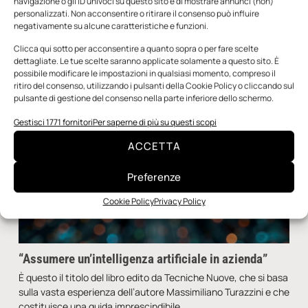
navigazione o gli ID univoci su questo sito e di mostrare annunci (non)
Redazione
6 Dicembre 2024
personalizzati. Non acconsentire o ritirare il consenso può influire
negativamente su alcune caratteristiche e funzioni.
Clicca qui sotto per acconsentire a quanto sopra o per fare scelte
dettagliate. Le tue scelte saranno applicate solamente a questo sito. È
possibile modificare le impostazioni in qualsiasi momento, compreso il
ritiro del consenso, utilizzando i pulsanti della Cookie Policy o cliccando sul
pulsante di gestione del consenso nella parte inferiore dello schermo.
Gestisci 1771 fornitori
Per saperne di più su questi scopi
ACCETTA
Preferenze
Cookie Policy
Privacy Policy
“Assumere un’intelligenza artificiale in azienda”
È questo il titolo del libro edito da Tecniche Nuove, che si basa
sulla vasta esperienza dell’autore Massimiliano Turazzini e che
costituisce una guida imprescindibile