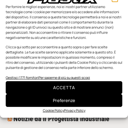
Per fornire le migliori esperienze, noi e i nostri partner utilizziamo
tecnologie come i cookie per memorizzare e/o accedere alle informazioni
del dispositivo. Il consenso a queste tecnologie permetterà a noi e ai nostri
partner di elaborare dati personali come il comportamento durante la
navigazione o gli ID univoci su questo sito e di mostrare annunci (non)
personalizzati. Non acconsentire o ritirare il consenso può influire
negativamente su alcune caratteristiche e funzioni.
n.5 - Giugno 2026
n.4 - Maggio 2026
n.3 - Aprile 2026
Clicca qui sotto per acconsentire a quanto sopra o per fare scelte
Edicola Web
dettagliate. Le tue scelte saranno applicate solamente a questo sito. È
possibile modificare le impostazioni in qualsiasi momento, compreso il
ritiro del consenso, utilizzando i pulsanti della Cookie Policy o cliccando sul
pulsante di gestione del consenso nella parte inferiore dello schermo.
Notizie da Meccanicanews
Gestisci 1771 fornitori
Per saperne di più su questi scopi
Una nuova mano robotica passa da una pinza all’altra
ACCETTA
con un singolo motore
O-Ring, tecnica e applicazioni
Preferenze
Applicazioni della fluidodinamica computazionale (CFD)
Cookie Policy
Privacy Policy
Notizie da Il Progettista Industriale