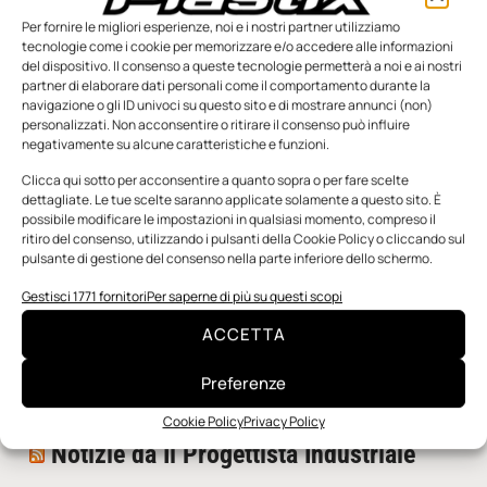
Per fornire le migliori esperienze, noi e i nostri partner utilizziamo
tecnologie come i cookie per memorizzare e/o accedere alle informazioni
del dispositivo. Il consenso a queste tecnologie permetterà a noi e ai nostri
partner di elaborare dati personali come il comportamento durante la
navigazione o gli ID univoci su questo sito e di mostrare annunci (non)
personalizzati. Non acconsentire o ritirare il consenso può influire
negativamente su alcune caratteristiche e funzioni.
n.5 - Giugno 2026
n.4 - Maggio 2026
n.3 - Aprile 2026
Edicola Web
Clicca qui sotto per acconsentire a quanto sopra o per fare scelte
dettagliate. Le tue scelte saranno applicate solamente a questo sito. È
possibile modificare le impostazioni in qualsiasi momento, compreso il
ritiro del consenso, utilizzando i pulsanti della Cookie Policy o cliccando sul
Notizie da Meccanicanews
pulsante di gestione del consenso nella parte inferiore dello schermo.
I nanonastri di grafene come potenziali sensori per i
Gestisci 1771 fornitori
Per saperne di più su questi scopi
reattori a fusione
ACCETTA
Una nuova mano robotica passa da una pinza all’altra
con un singolo motore
Preferenze
O-Ring, tecnica e applicazioni
Cookie Policy
Privacy Policy
Notizie da Il Progettista Industriale