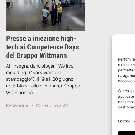
Presse a iniezione high-
tech ai Competence Days
del Gruppo Wittmann
Per fornir
memorizzar
All’insegna dello slogan “We live
permetterà
moulding” (“Noi viviamo lo
navigazion
stampaggio”), il ​​19 e il 20 giugno,
acconsenti
nella Marx Halle di Vienna, il Gruppo
Clicca qui
Wittmann ha
applicate 
compreso i
Redazione
25 Giugno 2024
gestione d
Gestisci 17