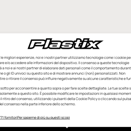
e le migliori esperienze, noi e i nostri partner utilizziamo tecnologie come i cookie pe
e e/o accedere alle informazioni del dispositivo. Il consenso a queste tecnologie
 a noi e ai nostri partner di elaborare dati personali come il comportamento durant
e o gli ID univoci su questo sito e di mostrare annunci (non) personalizzati. Non
re o ritirare il consenso può influire negativamente su alcune caratteristiche e fun
 sotto per acconsentire a quanto sopra o per fare scelte dettagliate. Le tue scelte
solamente a questo sito. È possibile modificare le impostazioni in qualsiasi momen
l ritiro del consenso, utilizzando i pulsanti della Cookie Policy o cliccando sul puls
el consenso nella parte inferiore dello schermo.
71 fornitori
Per saperne di più su questi scopi