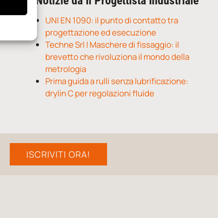
Notizie da Il Progettista Industriale
UNI EN 1090: il punto di contatto tra
progettazione ed esecuzione
Techne Srl | Maschere di fissaggio: il
brevetto che rivoluziona il mondo della
metrologia
Prima guida a rulli senza lubrificazione:
drylin C per regolazioni fluide
ISCRIVITI ORA!