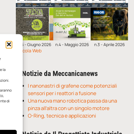
n.5 - Giugno 2026
n.4 - Maggio 2026
n.3 - Aprile 2026
Edicola Web
r
e la
Notizie da Meccanicanews
zioni.
I nanonastri di grafene come potenziali
 saranno
sensori per i reattori a fusione
to,
Una nuova mano robotica passa da una
ante di
pinza all’altra con un singolo motore
O-Ring, tecnica e applicazioni