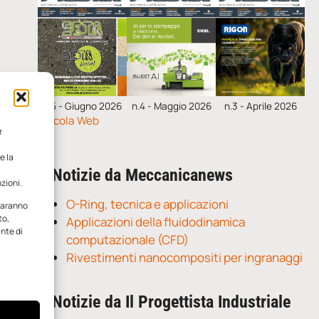
n.5 - Giugno 2026
n.4 - Maggio 2026
n.3 - Aprile 2026
Edicola Web
r
e la
Notizie da Meccanicanews
zioni.
O-Ring, tecnica e applicazioni
 saranno
to,
Applicazioni della fluidodinamica
ante di
computazionale (CFD)
Rivestimenti nanocompositi per ingranaggi
Notizie da Il Progettista Industriale