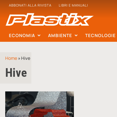
ABBONATI ALLA RIVISTA
LIBRI E MANUALI
ECONOMIA
AMBIENTE
TECNOLOGIE
Home
»
Hive
Hive