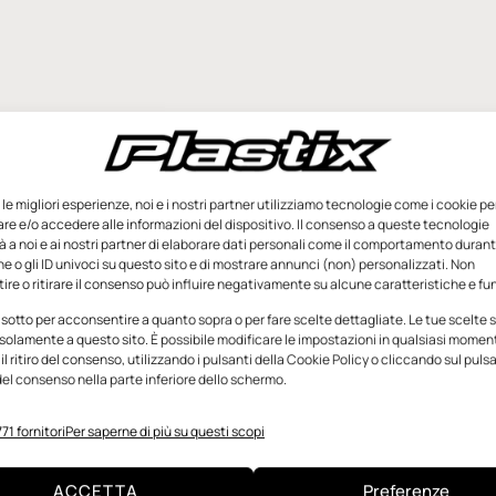
e le migliori esperienze, noi e i nostri partner utilizziamo tecnologie come i cookie pe
e e/o accedere alle informazioni del dispositivo. Il consenso a queste tecnologie
 a noi e ai nostri partner di elaborare dati personali come il comportamento durant
e o gli ID univoci su questo sito e di mostrare annunci (non) personalizzati. Non
re o ritirare il consenso può influire negativamente su alcune caratteristiche e fun
 sotto per acconsentire a quanto sopra o per fare scelte dettagliate. Le tue scelte
solamente a questo sito. È possibile modificare le impostazioni in qualsiasi momen
l ritiro del consenso, utilizzando i pulsanti della Cookie Policy o cliccando sul puls
el consenso nella parte inferiore dello schermo.
71 fornitori
Per saperne di più su questi scopi
ACCETTA
Preferenze