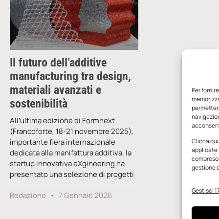
Il futuro dell’additive
manufacturing tra design,
materiali avanzati e
Per fornir
memorizzar
sostenibilità
permetterà
navigazion
All’ultima edizione di Formnext
acconsenti
(Francoforte, 18-21 novembre 2025),
importante fiera internazionale
Clicca qui
applicate 
dedicata alla manifattura additiva, la
compreso i
startup innovativa eXgineering ha
gestione d
presentato una selezione di progetti
Gestisci 17
Redazione
7 Gennaio 2026