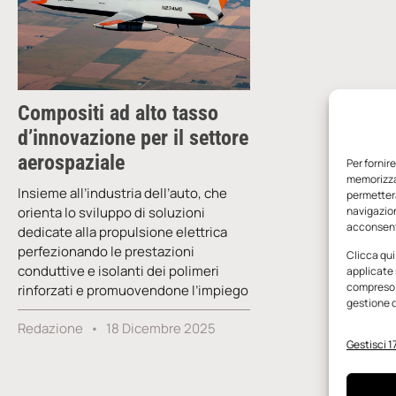
Compositi ad alto tasso
d’innovazione per il settore
aerospaziale
Per fornir
memorizzar
Insieme all’industria dell’auto, che
permetterà
orienta lo sviluppo di soluzioni
navigazion
acconsenti
dedicate alla propulsione elettrica
perfezionando le prestazioni
Clicca qui
conduttive e isolanti dei polimeri
applicate 
compreso i
rinforzati e promuovendone l’impiego
gestione d
Redazione
18 Dicembre 2025
Gestisci 17