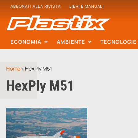
ABBONATI ALLA RIVISTA
LIBRI E MANUALI
ECONOMIA
AMBIENTE
TECNOLOGIE
Home
»
HexPly M51
HexPly M51