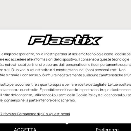
e le migliori esperienze, noi e i nostri partner utilizziamo tecnologie come i cookie pe
e e/o accedere alle informazioni del dispositivo. Il consenso a queste tecnologie
 a noi e ai nostri partner di elaborare dati personali come il comportamento durant
e o gli ID univoci su questo sito e di mostrare annunci (non) personalizzati. Non
re o ritirare il consenso può influire negativamente su alcune caratteristiche e fun
 sotto per acconsentire a quanto sopra o per fare scelte dettagliate. Le tue scelte
solamente a questo sito. È possibile modificare le impostazioni in qualsiasi momen
l ritiro del consenso, utilizzando i pulsanti della Cookie Policy o cliccando sul puls
el consenso nella parte inferiore dello schermo.
71 fornitori
Per saperne di più su questi scopi
ACCETTA
Preferenze