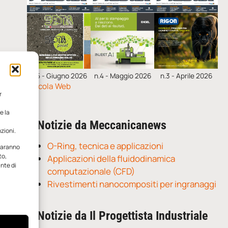
n.5 - Giugno 2026
n.4 - Maggio 2026
n.3 - Aprile 2026
Edicola Web
r
e la
Notizie da Meccanicanews
zioni.
O-Ring, tecnica e applicazioni
 saranno
to,
Applicazioni della fluidodinamica
ante di
computazionale (CFD)
Rivestimenti nanocompositi per ingranaggi
Notizie da Il Progettista Industriale