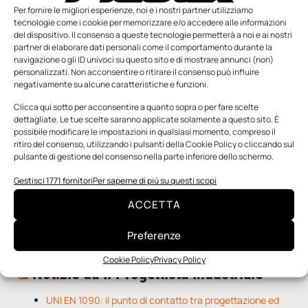
Per fornire le migliori esperienze, noi e i nostri partner utilizziamo
tecnologie come i cookie per memorizzare e/o accedere alle informazioni
del dispositivo. Il consenso a queste tecnologie permetterà a noi e ai nostri
partner di elaborare dati personali come il comportamento durante la
navigazione o gli ID univoci su questo sito e di mostrare annunci (non)
personalizzati. Non acconsentire o ritirare il consenso può influire
negativamente su alcune caratteristiche e funzioni.
n.5 - Giugno 2026
n.4 - Maggio 2026
n.3 - Aprile 2026
Clicca qui sotto per acconsentire a quanto sopra o per fare scelte
Edicola Web
dettagliate. Le tue scelte saranno applicate solamente a questo sito. È
possibile modificare le impostazioni in qualsiasi momento, compreso il
ritiro del consenso, utilizzando i pulsanti della Cookie Policy o cliccando sul
pulsante di gestione del consenso nella parte inferiore dello schermo.
Notizie da Meccanicanews
Gestisci 1771 fornitori
Per saperne di più su questi scopi
Una nuova mano robotica passa da una pinza all’altra
con un singolo motore
ACCETTA
O-Ring, tecnica e applicazioni
Applicazioni della fluidodinamica computazionale (CFD)
Preferenze
Cookie Policy
Privacy Policy
Notizie da Il Progettista Industriale
UNI EN 1090: il punto di contatto tra progettazione ed