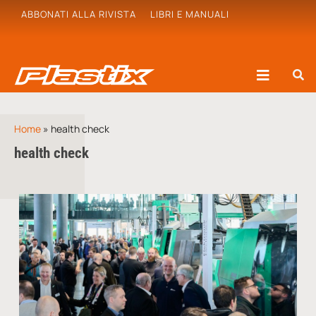
ABBONATI ALLA RIVISTA
LIBRI E MANUALI
Home
»
health check
health check