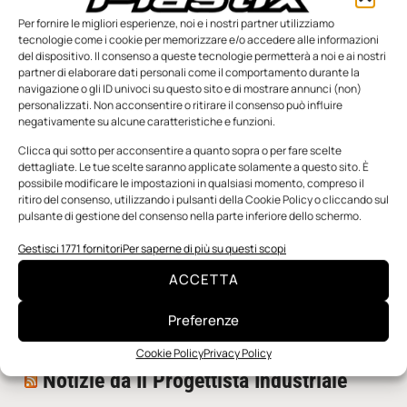
Per fornire le migliori esperienze, noi e i nostri partner utilizziamo
tecnologie come i cookie per memorizzare e/o accedere alle informazioni
del dispositivo. Il consenso a queste tecnologie permetterà a noi e ai nostri
partner di elaborare dati personali come il comportamento durante la
navigazione o gli ID univoci su questo sito e di mostrare annunci (non)
personalizzati. Non acconsentire o ritirare il consenso può influire
negativamente su alcune caratteristiche e funzioni.
n.5 - Giugno 2026
n.4 - Maggio 2026
n.3 - Aprile 2026
Edicola Web
Clicca qui sotto per acconsentire a quanto sopra o per fare scelte
dettagliate. Le tue scelte saranno applicate solamente a questo sito. È
possibile modificare le impostazioni in qualsiasi momento, compreso il
ritiro del consenso, utilizzando i pulsanti della Cookie Policy o cliccando sul
Notizie da Meccanicanews
pulsante di gestione del consenso nella parte inferiore dello schermo.
I nanonastri di grafene come potenziali sensori per i
Gestisci 1771 fornitori
Per saperne di più su questi scopi
reattori a fusione
ACCETTA
Una nuova mano robotica passa da una pinza all’altra
con un singolo motore
Preferenze
O-Ring, tecnica e applicazioni
Cookie Policy
Privacy Policy
Notizie da Il Progettista Industriale