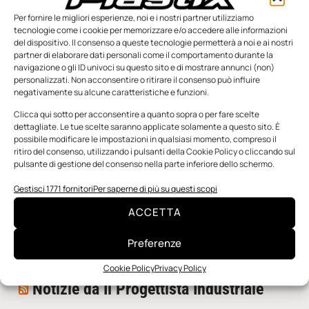
Per fornire le migliori esperienze, noi e i nostri partner utilizziamo
tecnologie come i cookie per memorizzare e/o accedere alle informazioni
del dispositivo. Il consenso a queste tecnologie permetterà a noi e ai nostri
partner di elaborare dati personali come il comportamento durante la
navigazione o gli ID univoci su questo sito e di mostrare annunci (non)
personalizzati. Non acconsentire o ritirare il consenso può influire
negativamente su alcune caratteristiche e funzioni.
n.5 - Giugno 2026
n.4 - Maggio 2026
n.3 - Aprile 2026
Edicola Web
Clicca qui sotto per acconsentire a quanto sopra o per fare scelte
dettagliate. Le tue scelte saranno applicate solamente a questo sito. È
possibile modificare le impostazioni in qualsiasi momento, compreso il
ritiro del consenso, utilizzando i pulsanti della Cookie Policy o cliccando sul
Notizie da Meccanicanews
pulsante di gestione del consenso nella parte inferiore dello schermo.
I nanonastri di grafene come potenziali sensori per i
Gestisci 1771 fornitori
Per saperne di più su questi scopi
reattori a fusione
ACCETTA
Una nuova mano robotica passa da una pinza all’altra
con un singolo motore
Preferenze
O-Ring, tecnica e applicazioni
Cookie Policy
Privacy Policy
Notizie da Il Progettista Industriale