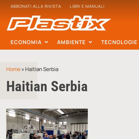
ABBONATI ALLA RIVISTA
LIBRI E MANUALI
ECONOMIA
AMBIENTE
TECNOLOGIE
Home
»
Haitian Serbia
Haitian Serbia