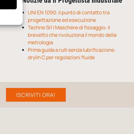
Notizie da Il Progettista Industriale
UNI EN 1090: il punto di contatto tra
progettazione ed esecuzione
Techne Srl | Maschere di fissaggio: il
brevetto che rivoluziona il mondo della
metrologia
Prima guida a rulli senza lubrificazione:
drylin C per regolazioni fluide
ISCRIVITI ORA!