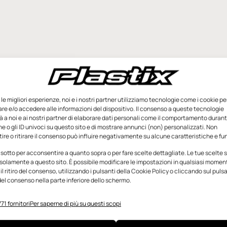
e le migliori esperienze, noi e i nostri partner utilizziamo tecnologie come i cookie pe
e e/o accedere alle informazioni del dispositivo. Il consenso a queste tecnologie
 a noi e ai nostri partner di elaborare dati personali come il comportamento durant
e o gli ID univoci su questo sito e di mostrare annunci (non) personalizzati. Non
re o ritirare il consenso può influire negativamente su alcune caratteristiche e fun
 sotto per acconsentire a quanto sopra o per fare scelte dettagliate. Le tue scelte
solamente a questo sito. È possibile modificare le impostazioni in qualsiasi momen
l ritiro del consenso, utilizzando i pulsanti della Cookie Policy o cliccando sul puls
el consenso nella parte inferiore dello schermo.
71 fornitori
Per saperne di più su questi scopi