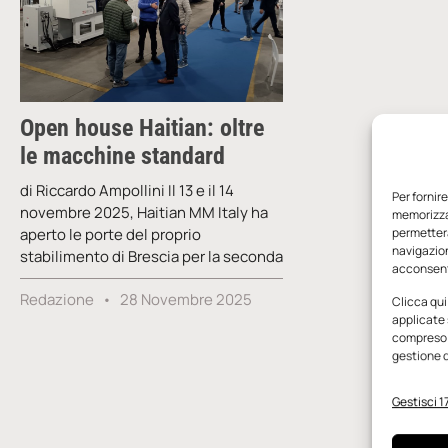
Open house Haitian: oltre
le macchine standard
di Riccardo Ampollini Il 13 e il 14
Per fornir
novembre 2025, Haitian MM Italy ha
memorizzar
aperto le porte del proprio
permetterà
navigazion
stabilimento di Brescia per la seconda
acconsenti
Redazione
28 Novembre 2025
Clicca qui
applicate 
compreso i
gestione d
Gestisci 17