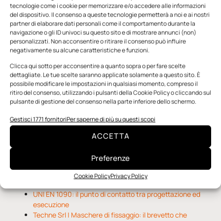
tecnologie come i cookie per memorizzare e/o accedere alle informazioni
del dispositivo. Il consenso a queste tecnologie permetterà a noi e ai nostri
partner di elaborare dati personali come il comportamento durante la
navigazione o gli ID univoci su questo sito e di mostrare annunci (non)
personalizzati. Non acconsentire o ritirare il consenso può influire
negativamente su alcune caratteristiche e funzioni.
n.5 - Giugno 2026
n.4 - Maggio 2026
n.3 - Aprile 2026
Clicca qui sotto per acconsentire a quanto sopra o per fare scelte
Edicola Web
dettagliate. Le tue scelte saranno applicate solamente a questo sito. È
possibile modificare le impostazioni in qualsiasi momento, compreso il
ritiro del consenso, utilizzando i pulsanti della Cookie Policy o cliccando sul
pulsante di gestione del consenso nella parte inferiore dello schermo.
Notizie da Meccanicanews
Gestisci 1771 fornitori
Per saperne di più su questi scopi
O-Ring, tecnica e applicazioni
Applicazioni della fluidodinamica computazionale (CFD)
ACCETTA
Rivestimenti nanocompositi per ingranaggi
Preferenze
Notizie da Il Progettista Industriale
Cookie Policy
Privacy Policy
UNI EN 1090: il punto di contatto tra progettazione ed
esecuzione
Techne Srl | Maschere di fissaggio: il brevetto che