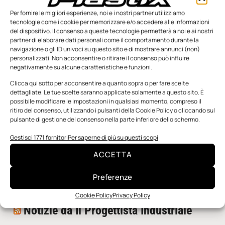
Per fornire le migliori esperienze, noi e i nostri partner utilizziamo
tecnologie come i cookie per memorizzare e/o accedere alle informazioni
del dispositivo. Il consenso a queste tecnologie permetterà a noi e ai nostri
partner di elaborare dati personali come il comportamento durante la
navigazione o gli ID univoci su questo sito e di mostrare annunci (non)
personalizzati. Non acconsentire o ritirare il consenso può influire
negativamente su alcune caratteristiche e funzioni.
n.5 - Giugno 2026
n.4 - Maggio 2026
n.3 - Aprile 2026
Edicola Web
Clicca qui sotto per acconsentire a quanto sopra o per fare scelte
dettagliate. Le tue scelte saranno applicate solamente a questo sito. È
possibile modificare le impostazioni in qualsiasi momento, compreso il
ritiro del consenso, utilizzando i pulsanti della Cookie Policy o cliccando sul
Notizie da Meccanicanews
pulsante di gestione del consenso nella parte inferiore dello schermo.
I nanonastri di grafene come potenziali sensori per i
Gestisci 1771 fornitori
Per saperne di più su questi scopi
reattori a fusione
ACCETTA
Una nuova mano robotica passa da una pinza all’altra
con un singolo motore
Preferenze
O-Ring, tecnica e applicazioni
Cookie Policy
Privacy Policy
Notizie da Il Progettista Industriale