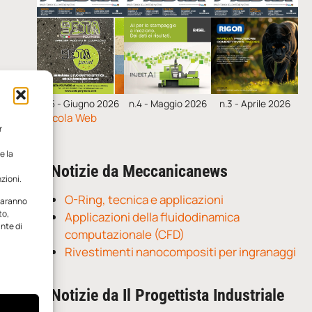
n.5 - Giugno 2026
n.4 - Maggio 2026
n.3 - Aprile 2026
Edicola Web
r
e la
Notizie da Meccanicanews
zioni.
O-Ring, tecnica e applicazioni
 saranno
to,
Applicazioni della fluidodinamica
ante di
computazionale (CFD)
Rivestimenti nanocompositi per ingranaggi
Notizie da Il Progettista Industriale