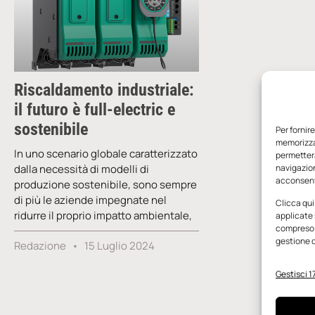
Riscaldamento industriale:
il futuro è full-electric e
sostenibile
Per fornir
memorizzar
In uno scenario globale caratterizzato
permetterà
dalla necessità di modelli di
navigazion
acconsenti
produzione sostenibile, sono sempre
di più le aziende impegnate nel
Clicca qui
ridurre il proprio impatto ambientale,
applicate 
compreso i
gestione d
Redazione
15 Luglio 2024
Gestisci 17