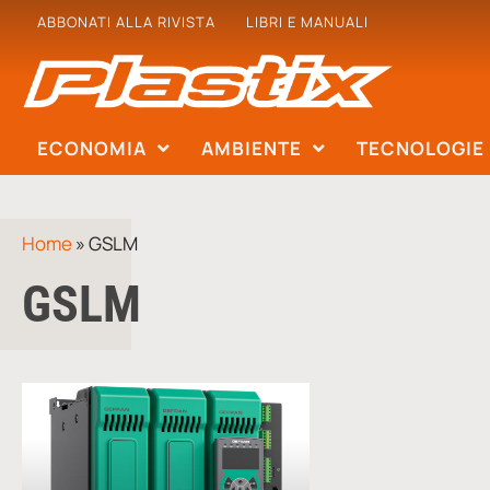
ABBONATI ALLA RIVISTA
LIBRI E MANUALI
ECONOMIA
AMBIENTE
TECNOLOGIE
Home
»
GSLM
GSLM