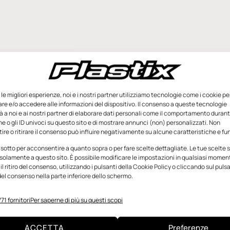
e le migliori esperienze, noi e i nostri partner utilizziamo tecnologie come i cookie pe
e e/o accedere alle informazioni del dispositivo. Il consenso a queste tecnologie
 a noi e ai nostri partner di elaborare dati personali come il comportamento durant
e o gli ID univoci su questo sito e di mostrare annunci (non) personalizzati. Non
re o ritirare il consenso può influire negativamente su alcune caratteristiche e fun
 sotto per acconsentire a quanto sopra o per fare scelte dettagliate. Le tue scelte
solamente a questo sito. È possibile modificare le impostazioni in qualsiasi momen
l ritiro del consenso, utilizzando i pulsanti della Cookie Policy o cliccando sul puls
el consenso nella parte inferiore dello schermo.
71 fornitori
Per saperne di più su questi scopi
ACCETTA
Preferenze