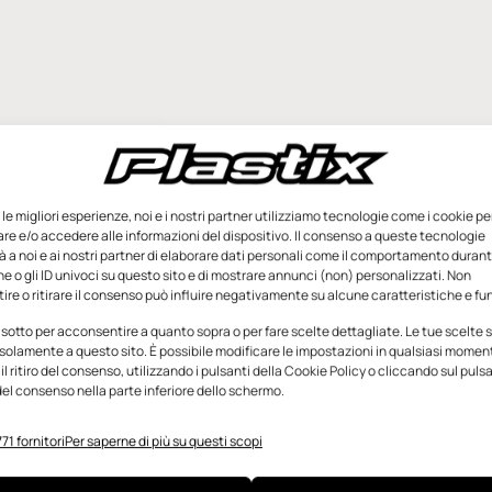
e le migliori esperienze, noi e i nostri partner utilizziamo tecnologie come i cookie pe
e e/o accedere alle informazioni del dispositivo. Il consenso a queste tecnologie
 a noi e ai nostri partner di elaborare dati personali come il comportamento durant
e o gli ID univoci su questo sito e di mostrare annunci (non) personalizzati. Non
re o ritirare il consenso può influire negativamente su alcune caratteristiche e fun
 sotto per acconsentire a quanto sopra o per fare scelte dettagliate. Le tue scelte
solamente a questo sito. È possibile modificare le impostazioni in qualsiasi momen
l ritiro del consenso, utilizzando i pulsanti della Cookie Policy o cliccando sul puls
el consenso nella parte inferiore dello schermo.
71 fornitori
Per saperne di più su questi scopi