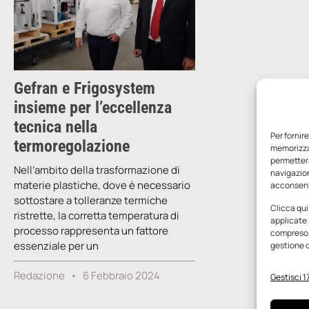
Gefran e Frigosystem
insieme per l’eccellenza
tecnica nella
Per fornir
termoregolazione
memorizzar
permetterà
Nell’ambito della trasformazione di
navigazion
materie plastiche, dove è necessario
acconsenti
sottostare a tolleranze termiche
Clicca qui
ristrette, la corretta temperatura di
applicate 
processo rappresenta un fattore
compreso i
essenziale per un
gestione d
Redazione
6 Febbraio 2024
Gestisci 17