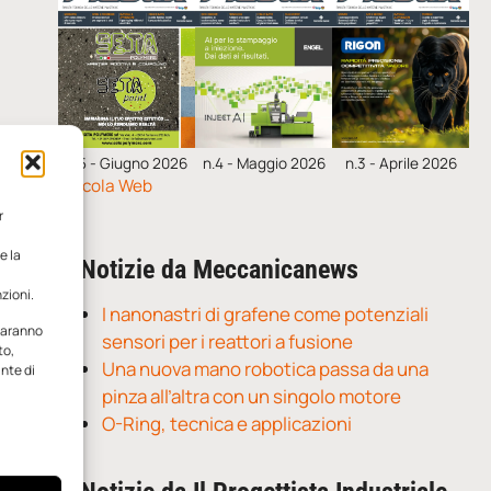
n.5 - Giugno 2026
n.4 - Maggio 2026
n.3 - Aprile 2026
Edicola Web
r
e la
Notizie da Meccanicanews
zioni.
I nanonastri di grafene come potenziali
 saranno
sensori per i reattori a fusione
to,
Una nuova mano robotica passa da una
ante di
pinza all’altra con un singolo motore
O-Ring, tecnica e applicazioni