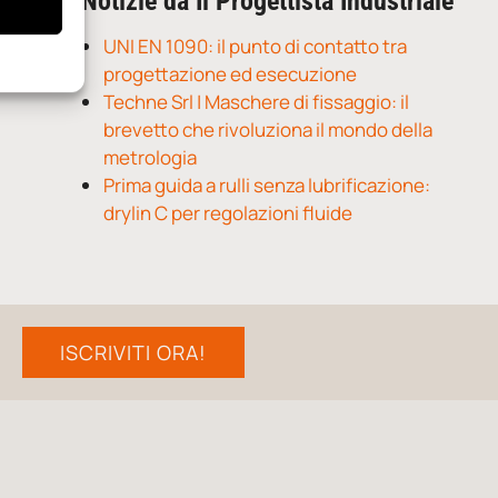
Notizie da Il Progettista Industriale
UNI EN 1090: il punto di contatto tra
progettazione ed esecuzione
Techne Srl | Maschere di fissaggio: il
brevetto che rivoluziona il mondo della
metrologia
Prima guida a rulli senza lubrificazione:
drylin C per regolazioni fluide
ISCRIVITI ORA!