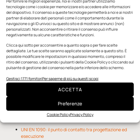
Per fornire le migliori esperienze, noi e i nostri partner utilizziamo
tecnologie come i cookie per memorizzare e/o accedere alle informazioni
del dispositivo. Il consenso a queste tecnologie permetterà a noi e ai nostri
partner di elaborare dati personali come il comportamento durante la
navigazione o gli ID univoci su questo sito e di mostrare annunci (non)
personalizzati. Non acconsentire o ritirare il consenso può influire
negativamente su alcune caratteristiche e funzioni.
n.5 - Giugno 2026
n.4 - Maggio 2026
n.3 - Aprile 2026
Edicola Web
Clicca qui sotto per acconsentire a quanto sopra o per fare scelte
dettagliate. Le tue scelte saranno applicate solamente a questo sito. È
possibile modificare le impostazioni in qualsiasi momento, compreso il
ritiro del consenso, utilizzando i pulsanti della Cookie Policy o cliccando sul
Notizie da Meccanicanews
pulsante di gestione del consenso nella parte inferiore dello schermo.
Una nuova mano robotica passa da una pinza all’altra
Gestisci 1771 fornitori
Per saperne di più su questi scopi
con un singolo motore
ACCETTA
O-Ring, tecnica e applicazioni
Applicazioni della fluidodinamica computazionale (CFD)
Preferenze
Cookie Policy
Privacy Policy
Notizie da Il Progettista Industriale
UNI EN 1090: il punto di contatto tra progettazione ed
esecuzione