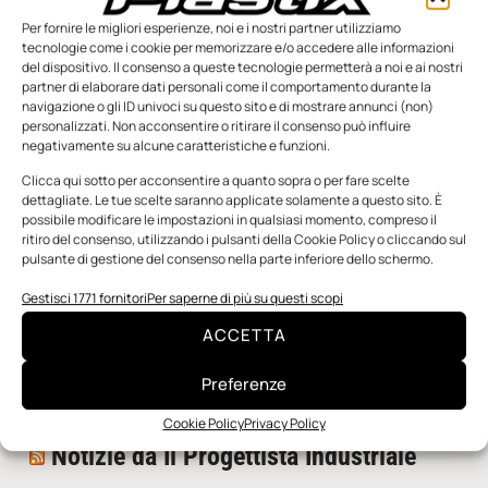
Per fornire le migliori esperienze, noi e i nostri partner utilizziamo
tecnologie come i cookie per memorizzare e/o accedere alle informazioni
del dispositivo. Il consenso a queste tecnologie permetterà a noi e ai nostri
partner di elaborare dati personali come il comportamento durante la
navigazione o gli ID univoci su questo sito e di mostrare annunci (non)
personalizzati. Non acconsentire o ritirare il consenso può influire
negativamente su alcune caratteristiche e funzioni.
n.5 - Giugno 2026
n.4 - Maggio 2026
n.3 - Aprile 2026
Edicola Web
Clicca qui sotto per acconsentire a quanto sopra o per fare scelte
dettagliate. Le tue scelte saranno applicate solamente a questo sito. È
possibile modificare le impostazioni in qualsiasi momento, compreso il
ritiro del consenso, utilizzando i pulsanti della Cookie Policy o cliccando sul
Notizie da Meccanicanews
pulsante di gestione del consenso nella parte inferiore dello schermo.
I nanonastri di grafene come potenziali sensori per i
Gestisci 1771 fornitori
Per saperne di più su questi scopi
reattori a fusione
ACCETTA
Una nuova mano robotica passa da una pinza all’altra
con un singolo motore
Preferenze
O-Ring, tecnica e applicazioni
Cookie Policy
Privacy Policy
Notizie da Il Progettista Industriale