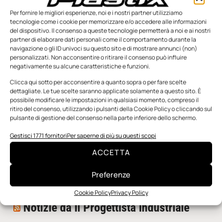
Per fornire le migliori esperienze, noi e i nostri partner utilizziamo
tecnologie come i cookie per memorizzare e/o accedere alle informazioni
del dispositivo. Il consenso a queste tecnologie permetterà a noi e ai nostri
partner di elaborare dati personali come il comportamento durante la
navigazione o gli ID univoci su questo sito e di mostrare annunci (non)
personalizzati. Non acconsentire o ritirare il consenso può influire
negativamente su alcune caratteristiche e funzioni.
n.5 - Giugno 2026
n.4 - Maggio 2026
n.3 - Aprile 2026
Edicola Web
Clicca qui sotto per acconsentire a quanto sopra o per fare scelte
dettagliate. Le tue scelte saranno applicate solamente a questo sito. È
possibile modificare le impostazioni in qualsiasi momento, compreso il
ritiro del consenso, utilizzando i pulsanti della Cookie Policy o cliccando sul
Notizie da Meccanicanews
pulsante di gestione del consenso nella parte inferiore dello schermo.
I nanonastri di grafene come potenziali sensori per i
Gestisci 1771 fornitori
Per saperne di più su questi scopi
reattori a fusione
ACCETTA
Una nuova mano robotica passa da una pinza all’altra
con un singolo motore
Preferenze
O-Ring, tecnica e applicazioni
Cookie Policy
Privacy Policy
Notizie da Il Progettista Industriale