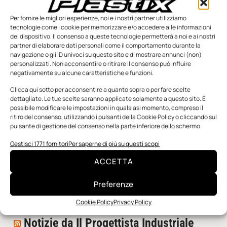
Per fornire le migliori esperienze, noi e i nostri partner utilizziamo
tecnologie come i cookie per memorizzare e/o accedere alle informazioni
del dispositivo. Il consenso a queste tecnologie permetterà a noi e ai nostri
partner di elaborare dati personali come il comportamento durante la
navigazione o gli ID univoci su questo sito e di mostrare annunci (non)
personalizzati. Non acconsentire o ritirare il consenso può influire
negativamente su alcune caratteristiche e funzioni.
n.5 - Giugno 2026
n.4 - Maggio 2026
n.3 - Aprile 2026
Clicca qui sotto per acconsentire a quanto sopra o per fare scelte
Edicola Web
dettagliate. Le tue scelte saranno applicate solamente a questo sito. È
possibile modificare le impostazioni in qualsiasi momento, compreso il
ritiro del consenso, utilizzando i pulsanti della Cookie Policy o cliccando sul
pulsante di gestione del consenso nella parte inferiore dello schermo.
Notizie da Meccanicanews
Gestisci 1771 fornitori
Per saperne di più su questi scopi
I nanonastri di grafene come potenziali sensori per i
reattori a fusione
ACCETTA
Una nuova mano robotica passa da una pinza all’altra
con un singolo motore
Preferenze
O-Ring, tecnica e applicazioni
Cookie Policy
Privacy Policy
Notizie da Il Progettista Industriale