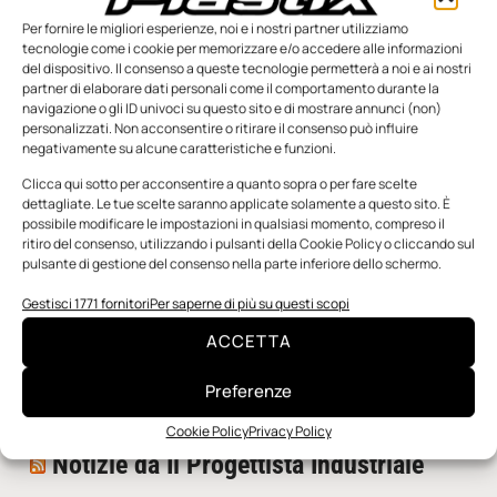
Per fornire le migliori esperienze, noi e i nostri partner utilizziamo
tecnologie come i cookie per memorizzare e/o accedere alle informazioni
del dispositivo. Il consenso a queste tecnologie permetterà a noi e ai nostri
partner di elaborare dati personali come il comportamento durante la
navigazione o gli ID univoci su questo sito e di mostrare annunci (non)
personalizzati. Non acconsentire o ritirare il consenso può influire
negativamente su alcune caratteristiche e funzioni.
n.5 - Giugno 2026
n.4 - Maggio 2026
n.3 - Aprile 2026
Edicola Web
Clicca qui sotto per acconsentire a quanto sopra o per fare scelte
dettagliate. Le tue scelte saranno applicate solamente a questo sito. È
possibile modificare le impostazioni in qualsiasi momento, compreso il
ritiro del consenso, utilizzando i pulsanti della Cookie Policy o cliccando sul
Notizie da Meccanicanews
pulsante di gestione del consenso nella parte inferiore dello schermo.
I nanonastri di grafene come potenziali sensori per i
Gestisci 1771 fornitori
Per saperne di più su questi scopi
reattori a fusione
ACCETTA
Una nuova mano robotica passa da una pinza all’altra
con un singolo motore
Preferenze
O-Ring, tecnica e applicazioni
Cookie Policy
Privacy Policy
Notizie da Il Progettista Industriale