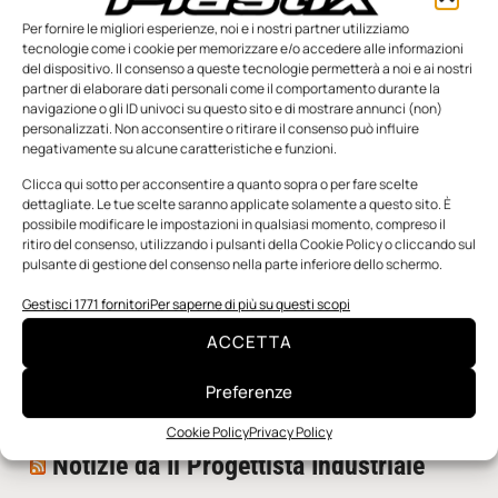
Per fornire le migliori esperienze, noi e i nostri partner utilizziamo
tecnologie come i cookie per memorizzare e/o accedere alle informazioni
del dispositivo. Il consenso a queste tecnologie permetterà a noi e ai nostri
partner di elaborare dati personali come il comportamento durante la
navigazione o gli ID univoci su questo sito e di mostrare annunci (non)
personalizzati. Non acconsentire o ritirare il consenso può influire
negativamente su alcune caratteristiche e funzioni.
n.5 - Giugno 2026
n.4 - Maggio 2026
n.3 - Aprile 2026
Edicola Web
Clicca qui sotto per acconsentire a quanto sopra o per fare scelte
dettagliate. Le tue scelte saranno applicate solamente a questo sito. È
possibile modificare le impostazioni in qualsiasi momento, compreso il
ritiro del consenso, utilizzando i pulsanti della Cookie Policy o cliccando sul
Notizie da Meccanicanews
pulsante di gestione del consenso nella parte inferiore dello schermo.
I nanonastri di grafene come potenziali sensori per i
Gestisci 1771 fornitori
Per saperne di più su questi scopi
reattori a fusione
ACCETTA
Una nuova mano robotica passa da una pinza all’altra
con un singolo motore
Preferenze
O-Ring, tecnica e applicazioni
Cookie Policy
Privacy Policy
Notizie da Il Progettista Industriale