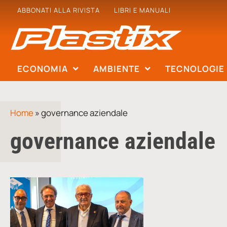
ABBONATI ALLA RIVISTA
LIBRI E MANUALI
ECONOMIA
AMBIENTE
TECNOLOGIE
Home
»
governance aziendale
governance aziendale