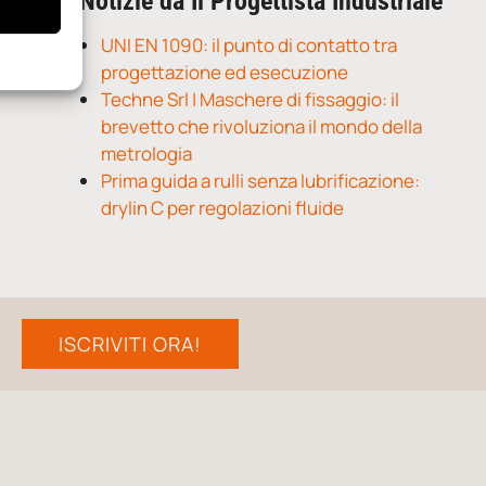
Notizie da Il Progettista Industriale
UNI EN 1090: il punto di contatto tra
progettazione ed esecuzione
Techne Srl | Maschere di fissaggio: il
brevetto che rivoluziona il mondo della
metrologia
Prima guida a rulli senza lubrificazione:
drylin C per regolazioni fluide
ISCRIVITI ORA!