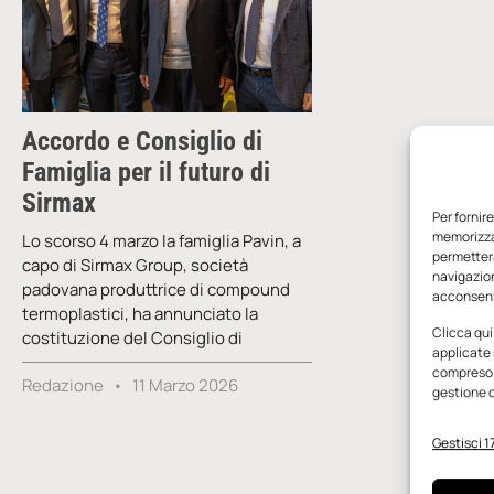
Accordo e Consiglio di
Famiglia per il futuro di
Sirmax
Per fornir
memorizzar
Lo scorso 4 marzo la famiglia Pavin, a
permetterà
capo di Sirmax Group, società
navigazion
padovana produttrice di compound
acconsenti
termoplastici, ha annunciato la
Clicca qui
costituzione del Consiglio di
applicate 
compreso i
Redazione
11 Marzo 2026
gestione d
Gestisci 17