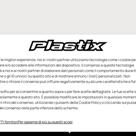
e le migliori esperienze, noi e i nostri partner utilizziamo tecnologie come i cookie pe
e e/o accedere alle informazioni del dispositivo. Il consenso a queste tecnologie
 a noi e ai nostri partner di elaborare dati personali come il comportamento durant
e o gli ID univoci su questo sito e di mostrare annunci (non) personalizzati. Non
re o ritirare il consenso può influire negativamente su alcune caratteristiche e fun
 sotto per acconsentire a quanto sopra o per fare scelte dettagliate. Le tue scelte
solamente a questo sito. È possibile modificare le impostazioni in qualsiasi momen
l ritiro del consenso, utilizzando i pulsanti della Cookie Policy o cliccando sul puls
el consenso nella parte inferiore dello schermo.
71 fornitori
Per saperne di più su questi scopi