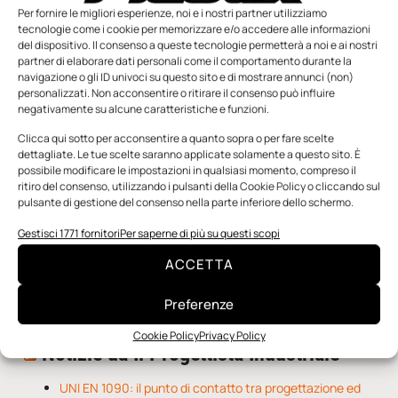
Per fornire le migliori esperienze, noi e i nostri partner utilizziamo
tecnologie come i cookie per memorizzare e/o accedere alle informazioni
del dispositivo. Il consenso a queste tecnologie permetterà a noi e ai nostri
partner di elaborare dati personali come il comportamento durante la
navigazione o gli ID univoci su questo sito e di mostrare annunci (non)
personalizzati. Non acconsentire o ritirare il consenso può influire
negativamente su alcune caratteristiche e funzioni.
n.5 - Giugno 2026
n.4 - Maggio 2026
n.3 - Aprile 2026
Clicca qui sotto per acconsentire a quanto sopra o per fare scelte
Edicola Web
dettagliate. Le tue scelte saranno applicate solamente a questo sito. È
possibile modificare le impostazioni in qualsiasi momento, compreso il
ritiro del consenso, utilizzando i pulsanti della Cookie Policy o cliccando sul
pulsante di gestione del consenso nella parte inferiore dello schermo.
Notizie da Meccanicanews
Gestisci 1771 fornitori
Per saperne di più su questi scopi
Una nuova mano robotica passa da una pinza all’altra
con un singolo motore
ACCETTA
O-Ring, tecnica e applicazioni
Applicazioni della fluidodinamica computazionale (CFD)
Preferenze
Cookie Policy
Privacy Policy
Notizie da Il Progettista Industriale
UNI EN 1090: il punto di contatto tra progettazione ed