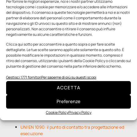
Per fornire le migliori esperienze, noi e i nostri partner utilizziamo
tecnologie come i cookie per memorizzare e/o accedere alle informazioni
del dispositivo. Il consenso a queste tecnologie permetterà a noi e ai nostri
partner di elaborare dati personali come il comportamento durante la
navigazione o gli ID univoci su questo sito e di mostrare annunci (non)
personalizzati. Non acconsentire o ritirare il consenso può influire
negativamente su alcune caratteristiche e funzioni.
n.5 - Giugno 2026
n.4 - Maggio 2026
n.3 - Aprile 2026
Clicca qui sotto per acconsentire a quanto sopra o per fare scelte
Edicola Web
dettagliate. Le tue scelte saranno applicate solamente a questo sito. È
possibile modificare le impostazioni in qualsiasi momento, compreso il
ritiro del consenso, utilizzando i pulsanti della Cookie Policy o cliccando sul
pulsante di gestione del consenso nella parte inferiore dello schermo.
Notizie da Meccanicanews
Gestisci 1771 fornitori
Per saperne di più su questi scopi
O-Ring, tecnica e applicazioni
ACCETTA
Applicazioni della fluidodinamica computazionale (CFD)
Rivestimenti nanocompositi per ingranaggi
Preferenze
Cookie Policy
Privacy Policy
Notizie da Il Progettista Industriale
UNI EN 1090: il punto di contatto tra progettazione ed
esecuzione