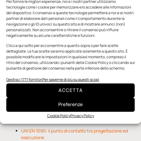
Per fornire le migliori esperienze, noi e i nostri partner utilizziamo
tecnologie come i cookie per memorizzare e/o accedere alle informazioni
del dispositivo. Il consenso a queste tecnologie permetterà a noi e ai nostri
partner di elaborare dati personali come il comportamento durante la
navigazione o gli ID univoci su questo sito e di mostrare annunci (non)
personalizzati. Non acconsentire o ritirare il consenso può influire
negativamente su alcune caratteristiche e funzioni.
n.5 - Giugno 2026
n.4 - Maggio 2026
n.3 - Aprile 2026
Clicca qui sotto per acconsentire a quanto sopra o per fare scelte
Edicola Web
dettagliate. Le tue scelte saranno applicate solamente a questo sito. È
possibile modificare le impostazioni in qualsiasi momento, compreso il
ritiro del consenso, utilizzando i pulsanti della Cookie Policy o cliccando sul
pulsante di gestione del consenso nella parte inferiore dello schermo.
Notizie da Meccanicanews
Gestisci 1771 fornitori
Per saperne di più su questi scopi
O-Ring, tecnica e applicazioni
ACCETTA
Applicazioni della fluidodinamica computazionale (CFD)
Rivestimenti nanocompositi per ingranaggi
Preferenze
Cookie Policy
Privacy Policy
Notizie da Il Progettista Industriale
UNI EN 1090: il punto di contatto tra progettazione ed
esecuzione