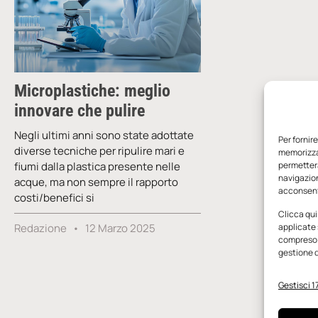
Microplastiche: meglio
innovare che pulire
Negli ultimi anni sono state adottate
Per fornir
diverse tecniche per ripulire mari e
memorizzar
fiumi dalla plastica presente nelle
permetterà
navigazion
acque, ma non sempre il rapporto
acconsenti
costi/benefici si
Clicca qui
Redazione
12 Marzo 2025
applicate 
compreso i
gestione d
Gestisci 17