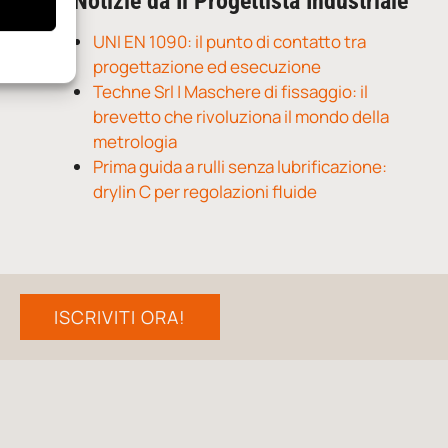
Notizie da Il Progettista Industriale
UNI EN 1090: il punto di contatto tra
progettazione ed esecuzione
Techne Srl | Maschere di fissaggio: il
brevetto che rivoluziona il mondo della
metrologia
Prima guida a rulli senza lubrificazione:
drylin C per regolazioni fluide
ISCRIVITI ORA!