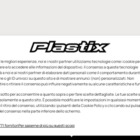
e le migliori esperienze, noi e i nostri partner utilizziamo tecnologie come i cookie pe
e e/o accedere alle informazioni del dispositivo. Il consenso a queste tecnologie
 a noi e ai nostri partner di elaborare dati personali come il comportamento durant
e o gli ID univoci su questo sito e di mostrare annunci (non) personalizzati. Non
re o ritirare il consenso può influire negativamente su alcune caratteristiche e fun
 sotto per acconsentire a quanto sopra o per fare scelte dettagliate. Le tue scelte
solamente a questo sito. È possibile modificare le impostazioni in qualsiasi momen
l ritiro del consenso, utilizzando i pulsanti della Cookie Policy o cliccando sul puls
el consenso nella parte inferiore dello schermo.
71 fornitori
Per saperne di più su questi scopi