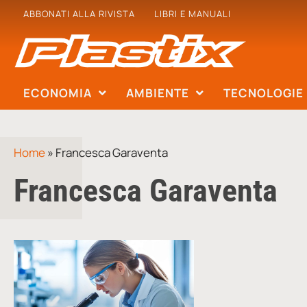
ABBONATI ALLA RIVISTA
LIBRI E MANUALI
ECONOMIA
AMBIENTE
TECNOLOGIE
Home
»
Francesca Garaventa
Francesca Garaventa