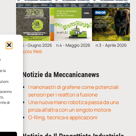
n.5 - Giugno 2026
n.4 - Maggio 2026
n.3 - Aprile 2026
Edicola Web
r
e la
Notizie da Meccanicanews
zioni.
I nanonastri di grafene come potenziali
 saranno
sensori per i reattori a fusione
to,
Una nuova mano robotica passa da una
ante di
pinza all’altra con un singolo motore
O-Ring, tecnica e applicazioni