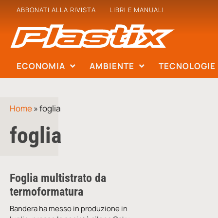
ABBONATI ALLA RIVISTA
LIBRI E MANUALI
ECONOMIA
AMBIENTE
TECNOLOGIE
Home
»
foglia
foglia
Foglia multistrato da
termoformatura
Bandera ha messo in produzione in