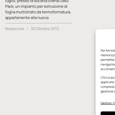
luglio, presso la società cilena Osku
Pack, un impianto per estrusione di
foglia multistrato da termoformatura,
appartenente alla nuova
Redazione
30 Ottobre 2012
Per fornir
memorizzar
permetterà
navigazion
acconsenti
Clicca qui
applicate 
compreso i
gestione d
Gestisci 17