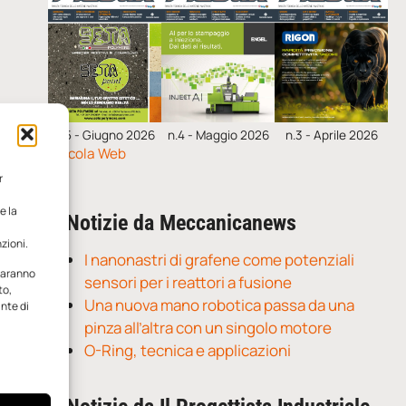
n.5 - Giugno 2026
n.4 - Maggio 2026
n.3 - Aprile 2026
Edicola Web
r
e la
Notizie da Meccanicanews
zioni.
I nanonastri di grafene come potenziali
 saranno
sensori per i reattori a fusione
to,
Una nuova mano robotica passa da una
ante di
pinza all’altra con un singolo motore
O-Ring, tecnica e applicazioni