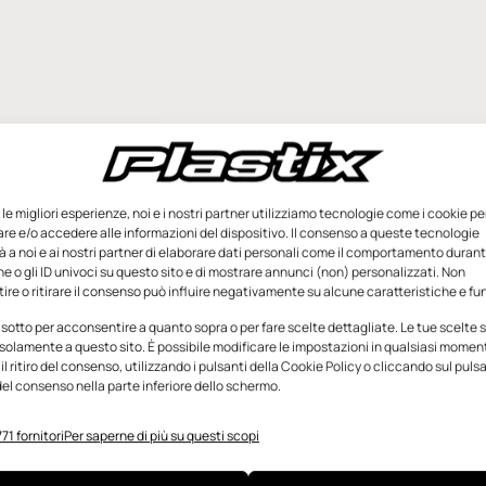
e le migliori esperienze, noi e i nostri partner utilizziamo tecnologie come i cookie pe
e e/o accedere alle informazioni del dispositivo. Il consenso a queste tecnologie
 a noi e ai nostri partner di elaborare dati personali come il comportamento durant
e o gli ID univoci su questo sito e di mostrare annunci (non) personalizzati. Non
re o ritirare il consenso può influire negativamente su alcune caratteristiche e fun
 sotto per acconsentire a quanto sopra o per fare scelte dettagliate. Le tue scelte
solamente a questo sito. È possibile modificare le impostazioni in qualsiasi momen
l ritiro del consenso, utilizzando i pulsanti della Cookie Policy o cliccando sul puls
el consenso nella parte inferiore dello schermo.
71 fornitori
Per saperne di più su questi scopi