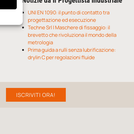
Notizie da Il Progettista Industriale
UNI EN 1090: il punto di contatto tra
progettazione ed esecuzione
Techne Srl | Maschere di fissaggio: il
brevetto che rivoluziona il mondo della
metrologia
Prima guida a rulli senza lubrificazione:
drylin C per regolazioni fluide
ISCRIVITI ORA!