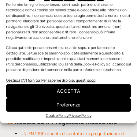
Per fornire le migliori esperienze, noi e i nostri partner utilizziamo
tecnologie come i cookie per memorizzare e/o accedere alle informazioni
del dispositivo. Il consenso a queste tecnologie permetterà a noi e ai nostri
partner di elaborare dati personali come il comportamento durante la
navigazione o gli ID univoci su questo sito e di mostrare annunci (non)
personalizzati. Non acconsentire o ritirare il consenso può influire
negativamente su alcune caratteristiche e funzioni.
n.5 - Giugno 2026
n.4 - Maggio 2026
n.3 - Aprile 2026
Clicca qui sotto per acconsentire a quanto sopra o per fare scelte
Edicola Web
dettagliate. Le tue scelte saranno applicate solamente a questo sito. È
possibile modificare le impostazioni in qualsiasi momento, compreso il
ritiro del consenso, utilizzando i pulsanti della Cookie Policy o cliccando sul
pulsante di gestione del consenso nella parte inferiore dello schermo.
Notizie da Meccanicanews
Gestisci 1771 fornitori
Per saperne di più su questi scopi
Una nuova mano robotica passa da una pinza all’altra
con un singolo motore
ACCETTA
O-Ring, tecnica e applicazioni
Applicazioni della fluidodinamica computazionale (CFD)
Preferenze
Cookie Policy
Privacy Policy
Notizie da Il Progettista Industriale
UNI EN 1090: il punto di contatto tra progettazione ed