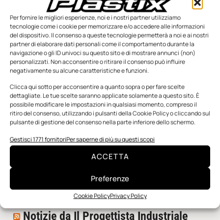
Per fornire le migliori esperienze, noi e i nostri partner utilizziamo
tecnologie come i cookie per memorizzare e/o accedere alle informazioni
del dispositivo. Il consenso a queste tecnologie permetterà a noi e ai nostri
partner di elaborare dati personali come il comportamento durante la
navigazione o gli ID univoci su questo sito e di mostrare annunci (non)
personalizzati. Non acconsentire o ritirare il consenso può influire
negativamente su alcune caratteristiche e funzioni.
n.5 - Giugno 2026
n.4 - Maggio 2026
n.3 - Aprile 2026
Clicca qui sotto per acconsentire a quanto sopra o per fare scelte
Edicola Web
dettagliate. Le tue scelte saranno applicate solamente a questo sito. È
possibile modificare le impostazioni in qualsiasi momento, compreso il
ritiro del consenso, utilizzando i pulsanti della Cookie Policy o cliccando sul
pulsante di gestione del consenso nella parte inferiore dello schermo.
Notizie da Meccanicanews
Gestisci 1771 fornitori
Per saperne di più su questi scopi
I nanonastri di grafene come potenziali sensori per i
reattori a fusione
ACCETTA
Una nuova mano robotica passa da una pinza all’altra
con un singolo motore
Preferenze
O-Ring, tecnica e applicazioni
Cookie Policy
Privacy Policy
Notizie da Il Progettista Industriale