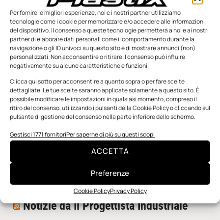
Per fornire le migliori esperienze, noi e i nostri partner utilizziamo
tecnologie come i cookie per memorizzare e/o accedere alle informazioni
del dispositivo. Il consenso a queste tecnologie permetterà a noi e ai nostri
partner di elaborare dati personali come il comportamento durante la
navigazione o gli ID univoci su questo sito e di mostrare annunci (non)
personalizzati. Non acconsentire o ritirare il consenso può influire
negativamente su alcune caratteristiche e funzioni.
n.5 - Giugno 2026
n.4 - Maggio 2026
n.3 - Aprile 2026
Clicca qui sotto per acconsentire a quanto sopra o per fare scelte
Edicola Web
dettagliate. Le tue scelte saranno applicate solamente a questo sito. È
possibile modificare le impostazioni in qualsiasi momento, compreso il
ritiro del consenso, utilizzando i pulsanti della Cookie Policy o cliccando sul
pulsante di gestione del consenso nella parte inferiore dello schermo.
Notizie da Meccanicanews
Gestisci 1771 fornitori
Per saperne di più su questi scopi
Una nuova mano robotica passa da una pinza all’altra
ACCETTA
con un singolo motore
O-Ring, tecnica e applicazioni
Preferenze
Applicazioni della fluidodinamica computazionale (CFD)
Cookie Policy
Privacy Policy
Notizie da Il Progettista Industriale