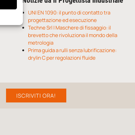
Notizie da Il Progettista Industriale
UNI EN 1090: il punto di contatto tra
progettazione ed esecuzione
Techne Srl | Maschere di fissaggio: il
brevetto che rivoluziona il mondo della
metrologia
Prima guida a rulli senza lubrificazione:
drylin C per regolazioni fluide
ISCRIVITI ORA!