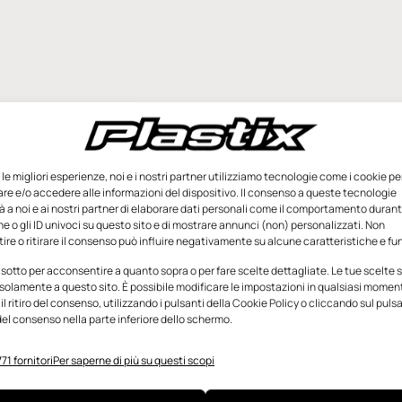
e le migliori esperienze, noi e i nostri partner utilizziamo tecnologie come i cookie pe
e e/o accedere alle informazioni del dispositivo. Il consenso a queste tecnologie
 a noi e ai nostri partner di elaborare dati personali come il comportamento durant
e o gli ID univoci su questo sito e di mostrare annunci (non) personalizzati. Non
re o ritirare il consenso può influire negativamente su alcune caratteristiche e fun
 sotto per acconsentire a quanto sopra o per fare scelte dettagliate. Le tue scelte
solamente a questo sito. È possibile modificare le impostazioni in qualsiasi momen
l ritiro del consenso, utilizzando i pulsanti della Cookie Policy o cliccando sul puls
el consenso nella parte inferiore dello schermo.
71 fornitori
Per saperne di più su questi scopi