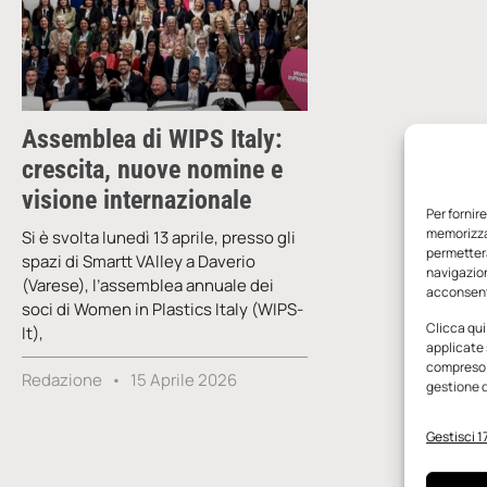
Assemblea di WIPS Italy:
crescita, nuove nomine e
visione internazionale
Per fornir
memorizzar
Si è svolta lunedì 13 aprile, presso gli
permetterà
spazi di Smartt VAlley a Daverio
navigazion
(Varese), l’assemblea annuale dei
acconsenti
soci di Women in Plastics Italy (WIPS-
Clicca qui
It),
applicate 
compreso i
Redazione
15 Aprile 2026
gestione d
Gestisci 17