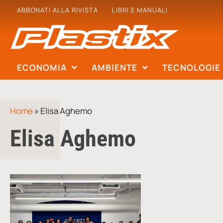
ABBONATI ALLA RIVISTA
LIBRI E MANUALI
ECONOMIA
AMBIENTE
TECNOLOGIE
Home
»
Elisa Aghemo
Elisa Aghemo