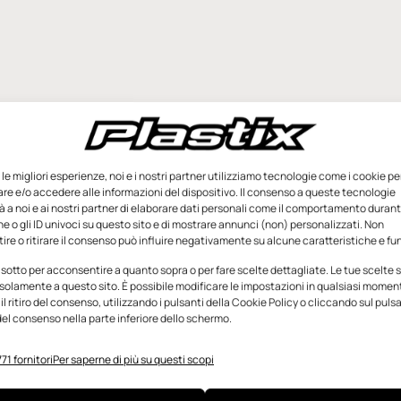
e le migliori esperienze, noi e i nostri partner utilizziamo tecnologie come i cookie pe
e e/o accedere alle informazioni del dispositivo. Il consenso a queste tecnologie
 a noi e ai nostri partner di elaborare dati personali come il comportamento durant
e o gli ID univoci su questo sito e di mostrare annunci (non) personalizzati. Non
re o ritirare il consenso può influire negativamente su alcune caratteristiche e fun
 sotto per acconsentire a quanto sopra o per fare scelte dettagliate. Le tue scelte
solamente a questo sito. È possibile modificare le impostazioni in qualsiasi momen
l ritiro del consenso, utilizzando i pulsanti della Cookie Policy o cliccando sul puls
el consenso nella parte inferiore dello schermo.
71 fornitori
Per saperne di più su questi scopi