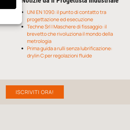
Notizie da Il Progettista Industriale
UNI EN 1090: il punto di contatto tra
progettazione ed esecuzione
Techne Srl | Maschere di fissaggio: il
brevetto che rivoluziona il mondo della
metrologia
Prima guida a rulli senza lubrificazione:
drylin C per regolazioni fluide
ISCRIVITI ORA!