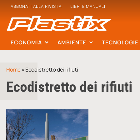
ABBONATI ALLA RIVISTA
LIBRI E MANUALI
ECONOMIA
AMBIENTE
TECNOLOGIE
Home
»
Ecodistretto dei rifiuti
Ecodistretto dei rifiuti