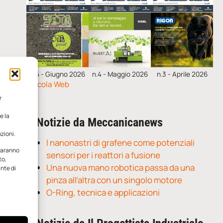
n.5 - Giugno 2026
n.4 - Maggio 2026
n.3 - Aprile 2026
Edicola Web
r
e la
Notizie da Meccanicanews
zioni.
I nanonastri di grafene come potenziali
 saranno
sensori per i reattori a fusione
to,
Una nuova mano robotica passa da una
ante di
pinza all’altra con un singolo motore
O-Ring, tecnica e applicazioni