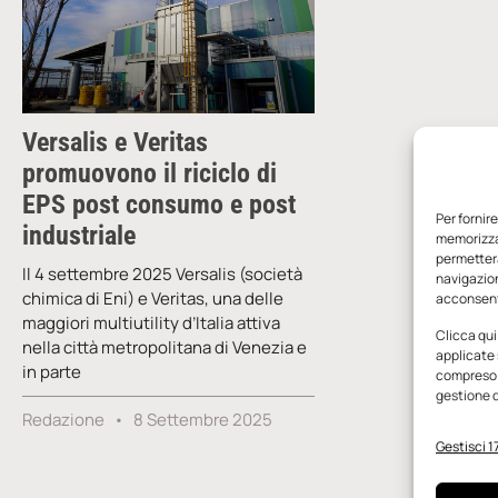
Versalis e Veritas
promuovono il riciclo di
EPS post consumo e post
Per fornir
industriale
memorizzar
permetterà
Il 4 settembre 2025 Versalis (società
navigazion
chimica di Eni) e Veritas, una delle
acconsenti
maggiori multiutility d’Italia attiva
Clicca qui
nella città metropolitana di Venezia e
applicate 
in parte
compreso i
gestione d
Redazione
8 Settembre 2025
Gestisci 17