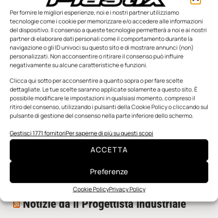
Per fornire le migliori esperienze, noi e i nostri partner utilizziamo
tecnologie come i cookie per memorizzare e/o accedere alle informazioni
del dispositivo. Il consenso a queste tecnologie permetterà a noi e ai nostri
partner di elaborare dati personali come il comportamento durante la
navigazione o gli ID univoci su questo sito e di mostrare annunci (non)
personalizzati. Non acconsentire o ritirare il consenso può influire
negativamente su alcune caratteristiche e funzioni.
n.5 - Giugno 2026
n.4 - Maggio 2026
n.3 - Aprile 2026
Edicola Web
Clicca qui sotto per acconsentire a quanto sopra o per fare scelte
dettagliate. Le tue scelte saranno applicate solamente a questo sito. È
possibile modificare le impostazioni in qualsiasi momento, compreso il
ritiro del consenso, utilizzando i pulsanti della Cookie Policy o cliccando sul
Notizie da Meccanicanews
pulsante di gestione del consenso nella parte inferiore dello schermo.
I nanonastri di grafene come potenziali sensori per i
Gestisci 1771 fornitori
Per saperne di più su questi scopi
reattori a fusione
ACCETTA
Una nuova mano robotica passa da una pinza all’altra
con un singolo motore
Preferenze
O-Ring, tecnica e applicazioni
Cookie Policy
Privacy Policy
Notizie da Il Progettista Industriale