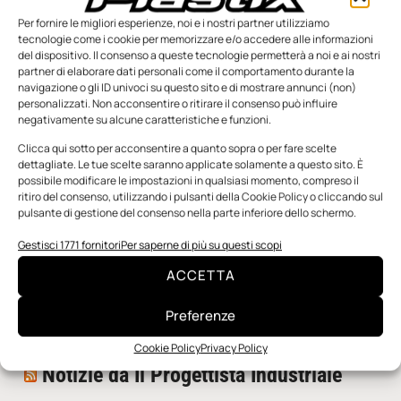
Per fornire le migliori esperienze, noi e i nostri partner utilizziamo
tecnologie come i cookie per memorizzare e/o accedere alle informazioni
del dispositivo. Il consenso a queste tecnologie permetterà a noi e ai nostri
partner di elaborare dati personali come il comportamento durante la
navigazione o gli ID univoci su questo sito e di mostrare annunci (non)
personalizzati. Non acconsentire o ritirare il consenso può influire
negativamente su alcune caratteristiche e funzioni.
n.5 - Giugno 2026
n.4 - Maggio 2026
n.3 - Aprile 2026
Edicola Web
Clicca qui sotto per acconsentire a quanto sopra o per fare scelte
dettagliate. Le tue scelte saranno applicate solamente a questo sito. È
possibile modificare le impostazioni in qualsiasi momento, compreso il
ritiro del consenso, utilizzando i pulsanti della Cookie Policy o cliccando sul
Notizie da Meccanicanews
pulsante di gestione del consenso nella parte inferiore dello schermo.
I nanonastri di grafene come potenziali sensori per i
Gestisci 1771 fornitori
Per saperne di più su questi scopi
reattori a fusione
ACCETTA
Una nuova mano robotica passa da una pinza all’altra
con un singolo motore
Preferenze
O-Ring, tecnica e applicazioni
Cookie Policy
Privacy Policy
Notizie da Il Progettista Industriale