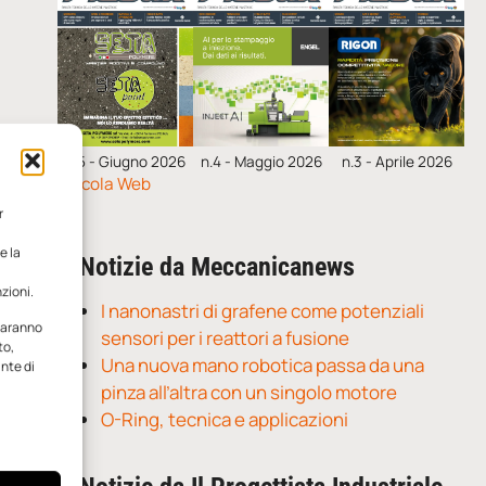
n.5 - Giugno 2026
n.4 - Maggio 2026
n.3 - Aprile 2026
Edicola Web
r
e la
Notizie da Meccanicanews
zioni.
I nanonastri di grafene come potenziali
 saranno
sensori per i reattori a fusione
to,
Una nuova mano robotica passa da una
ante di
pinza all’altra con un singolo motore
O-Ring, tecnica e applicazioni