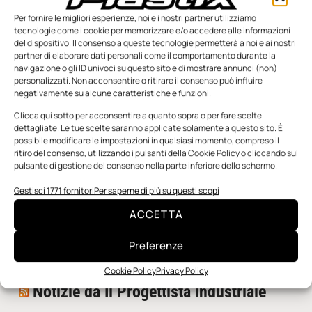
Per fornire le migliori esperienze, noi e i nostri partner utilizziamo
tecnologie come i cookie per memorizzare e/o accedere alle informazioni
del dispositivo. Il consenso a queste tecnologie permetterà a noi e ai nostri
partner di elaborare dati personali come il comportamento durante la
navigazione o gli ID univoci su questo sito e di mostrare annunci (non)
personalizzati. Non acconsentire o ritirare il consenso può influire
negativamente su alcune caratteristiche e funzioni.
n.5 - Giugno 2026
n.4 - Maggio 2026
n.3 - Aprile 2026
Edicola Web
Clicca qui sotto per acconsentire a quanto sopra o per fare scelte
dettagliate. Le tue scelte saranno applicate solamente a questo sito. È
possibile modificare le impostazioni in qualsiasi momento, compreso il
ritiro del consenso, utilizzando i pulsanti della Cookie Policy o cliccando sul
Notizie da Meccanicanews
pulsante di gestione del consenso nella parte inferiore dello schermo.
I nanonastri di grafene come potenziali sensori per i
Gestisci 1771 fornitori
Per saperne di più su questi scopi
reattori a fusione
ACCETTA
Una nuova mano robotica passa da una pinza all’altra
con un singolo motore
Preferenze
O-Ring, tecnica e applicazioni
Cookie Policy
Privacy Policy
Notizie da Il Progettista Industriale